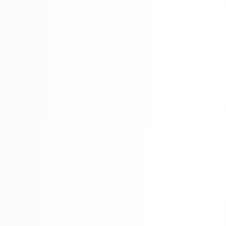
Юзабилити-аудит сайта
SEO-продвижение нового и молодого сайта
Управление репутацией SERM / ORM
Ведение и поддержка сайта
SEO-консультация
SEO для интернет-магазина
+ ещё 6 услуг
SMM
ВКонтакте
Instagram
Telegram
YouTube