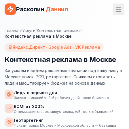
Раскопин
Даниил
Услуги
Главная
/
Услуги
/
Контекстная реклама
/
Контекстная реклама в Москве
ВЕБ-РАЗРАБОТКА
Яндекс.Директ · Google Ads · VK Реклама
Сайт на 1С-Битрикс
Контекстная реклама в Москве
Сайт на WordPress
Запускаем и ведём рекламные кампании под вашу нишу в
Сайт на Tilda
Москве: поиск, РСЯ, ретаргетинг. Снижаем стоимость
лида и масштабируем бюджет на основе данных.
Сайт на OpenCart
Лиды с первого дня
Сайт на Bitrix24
Запуск кампаний за 3–5 рабочих дней после брифинга
ROMI от 200%
Сайт на ModX
Оптимизация ставок, минус-слова, A/B тесты объявлений
Сайт на Joomla
Геотаргетинг
Показы только Москве и Московской области — без слива