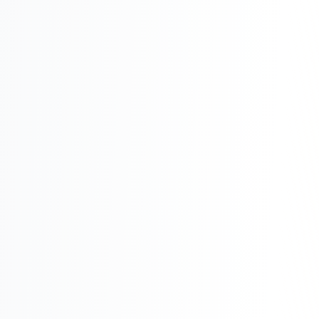
Реклама в VK
Реклама в Telegram
Реклама в Facebook
Реклама в Instagram
Реклама в Одноклассниках
ИНТЕРНЕТ-МАГАЗИНЫ
Настройка магазина
Интеграции
Омниканальность
1С интеграция
Платежные системы