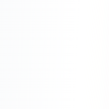
Одноклассники
TikTok
LinkedIn
EMAIL-МАРКЕТИНГ
Почтовые рассылки
Автоматизация
A/B тестирование
Сегментация базы
Персонализация
КОПИРАЙТИНГ
Продающие тексты