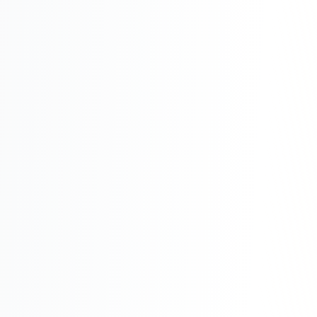
Складской учёт
АВТОМАТИЗАЦИЯ БИЗНЕСА
CRM-системы
Интеграции и API
Чат-боты
Автоворонки
Бизнес-процессы
AI Агенты
SEO-ПРОДВИЖЕНИЕ
SEO-продвижение и раскрутка сайта
Технический SEO-аудит сайта