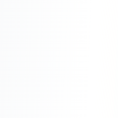
Юзабилити-аудит сайта
SEO-продвижение нового и молодого сайта
Управление репутацией SERM / ORM
Ведение и поддержка сайта
SEO-консультация
SEO для интернет-магазина
+ ещё 6 услуг
SMM
ВКонтакте
Instagram
Telegram
YouTube