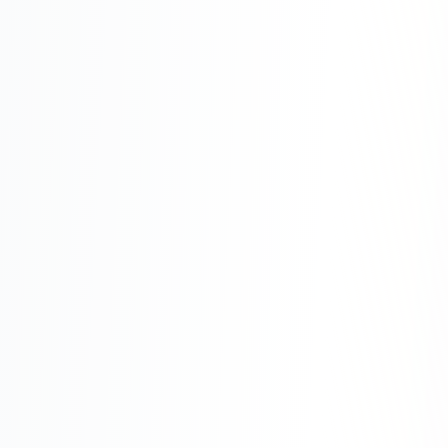
Одноклассники
TikTok
LinkedIn
EMAIL-МАРКЕТИНГ
Почтовые рассылки
Автоматизация
A/B тестирование
Сегментация базы
Персонализация
КОПИРАЙТИНГ
Продающие тексты