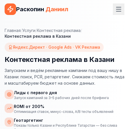
Раскопин
Даниил
Услуги
Главная
/
Услуги
/
Контекстная реклама
/
Контекстная реклама в Казани
ВЕБ-РАЗРАБОТКА
Яндекс.Директ · Google Ads · VK Реклама
Сайт на 1С-Битрикс
Контекстная реклама в Казани
Сайт на WordPress
Запускаем и ведём рекламные кампании под вашу нишу в
Сайт на Tilda
Казани: поиск, РСЯ, ретаргетинг. Снижаем стоимость лида
и масштабируем бюджет на основе данных.
Сайт на OpenCart
Лиды с первого дня
Сайт на Bitrix24
Запуск кампаний за 3–5 рабочих дней после брифинга
ROMI от 200%
Сайт на ModX
Оптимизация ставок, минус-слова, A/B тесты объявлений
Сайт на Joomla
Геотаргетинг
Показы только Казани и Республике Татарстан — без слива