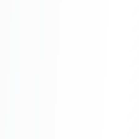
Складской учёт
АВТОМАТИЗАЦИЯ БИЗНЕСА
CRM-системы
Интеграции и API
Чат-боты
Автоворонки
Бизнес-процессы
AI Агенты
SEO-ПРОДВИЖЕНИЕ
SEO-продвижение и раскрутка сайта
Технический SEO-аудит сайта