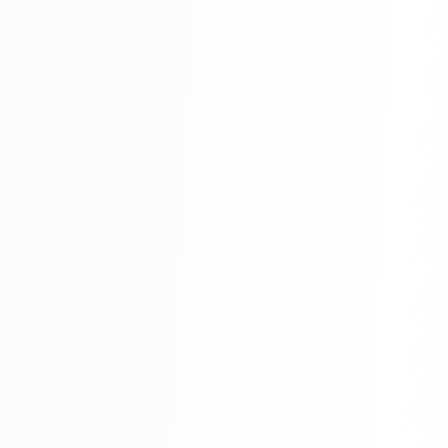
Реклама в VK
Реклама в Telegram
Реклама в Facebook
Реклама в Instagram
Реклама в Одноклассниках
ИНТЕРНЕТ-МАГАЗИНЫ
Настройка магазина
Интеграции
Омниканальность
1С интеграция
Платежные системы