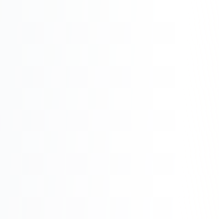
Складской учёт
АВТОМАТИЗАЦИЯ БИЗНЕСА
CRM-системы
Интеграции и API
Чат-боты
Автоворонки
Бизнес-процессы
AI Агенты
SEO-ПРОДВИЖЕНИЕ
SEO-продвижение и раскрутка сайта
Технический SEO-аудит сайта