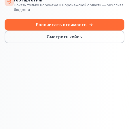
Сайт на Laravel
Показы только Воронеже и Воронежской области — без слива
бюджета
+ ещё 19 услуг
КОНТЕКСТНАЯ РЕКЛАМА
Рассчитать стоимость
Контекстная реклама
Смотреть кейсы
Яндекс.Директ
Google Ads
VK Реклама
myTarget
Яндекс.Маркет
Wildberries реклама
Ozon реклама
ТАРГЕТИРОВАННАЯ РЕКЛАМА