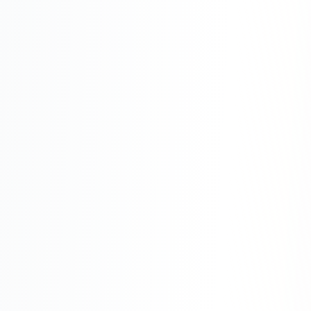
Одноклассники
TikTok
LinkedIn
EMAIL-МАРКЕТИНГ
Почтовые рассылки
Автоматизация
A/B тестирование
Сегментация базы
Персонализация
КОПИРАЙТИНГ
Продающие тексты