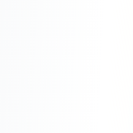
Юзабилити-аудит сайта
SEO-продвижение нового и молодого сайта
Управление репутацией SERM / ORM
Ведение и поддержка сайта
SEO-консультация
SEO для интернет-магазина
+ ещё 6 услуг
SMM
ВКонтакте
Instagram
Telegram
YouTube