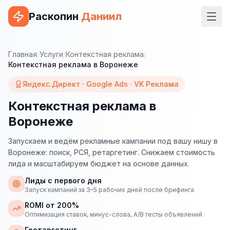
Раскопин
Даниил
Услуги
Главная
/
Услуги
/
Контекстная реклама
/
Контекстная реклама в Воронеже
ВЕБ-РАЗРАБОТКА
Яндекс.Директ · Google Ads · VK Реклама
Сайт на 1С-Битрикс
Контекстная реклама в
Сайт на WordPress
Воронеже
Сайт на Tilda
Запускаем и ведём рекламные кампании под вашу нишу в
Сайт на OpenCart
Воронеже: поиск, РСЯ, ретаргетинг. Снижаем стоимость
лида и масштабируем бюджет на основе данных.
Сайт на Bitrix24
Лиды с первого дня
Запуск кампаний за 3–5 рабочих дней после брифинга
Сайт на ModX
ROMI от 200%
Сайт на Joomla
Оптимизация ставок, минус-слова, A/B тесты объявлений
Геотаргетинг