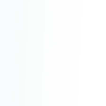
Реклама в VK
Реклама в Telegram
Реклама в Facebook
Реклама в Instagram
Реклама в Одноклассниках
ИНТЕРНЕТ-МАГАЗИНЫ
Настройка магазина
Интеграции
Омниканальность
1С интеграция
Платежные системы