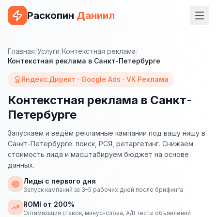
Раскопин
Даниил
Услуги
Главная
/
Услуги
/
Контекстная реклама
/
Контекстная реклама в Санкт-Петербурге
ВЕБ-РАЗРАБОТКА
Яндекс.Директ · Google Ads · VK Реклама
Сайт на 1С-Битрикс
Контекстная реклама в Санкт-
Сайт на WordPress
Петербурге
Сайт на Tilda
Запускаем и ведём рекламные кампании под вашу нишу в
Сайт на OpenCart
Санкт-Петербурге: поиск, РСЯ, ретаргетинг. Снижаем
стоимость лида и масштабируем бюджет на основе
Сайт на Bitrix24
данных.
Сайт на ModX
Лиды с первого дня
Запуск кампаний за 3–5 рабочих дней после брифинга
Сайт на Joomla
ROMI от 200%
Оптимизация ставок, минус-слова, A/B тесты объявлений