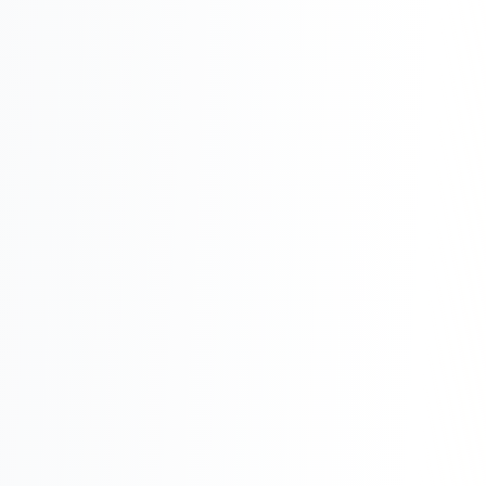
Реклама в VK
Реклама в Telegram
Реклама в Facebook
Реклама в Instagram
Реклама в Одноклассниках
ИНТЕРНЕТ-МАГАЗИНЫ
Настройка магазина
Интеграции
Омниканальность
1С интеграция
Платежные системы