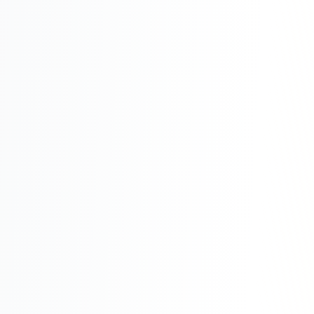
Складской учёт
АВТОМАТИЗАЦИЯ БИЗНЕСА
CRM-системы
Интеграции и API
Чат-боты
Автоворонки
Бизнес-процессы
AI Агенты
SEO-ПРОДВИЖЕНИЕ
SEO-продвижение и раскрутка сайта
Технический SEO-аудит сайта