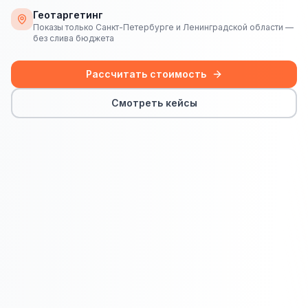
Сайт на Laravel
Геотаргетинг
Показы только Санкт-Петербурге и Ленинградской области —
+ ещё 19 услуг
без слива бюджета
КОНТЕКСТНАЯ РЕКЛАМА
Рассчитать стоимость
Контекстная реклама
Смотреть кейсы
Яндекс.Директ
Google Ads
VK Реклама
myTarget
Яндекс.Маркет
Wildberries реклама
Ozon реклама
ТАРГЕТИРОВАННАЯ РЕКЛАМА