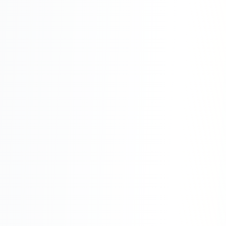
Юзабилити-аудит сайта
SEO-продвижение нового и молодого сайта
Управление репутацией SERM / ORM
Ведение и поддержка сайта
SEO-консультация
SEO для интернет-магазина
+ ещё 6 услуг
SMM
ВКонтакте
Instagram
Telegram
YouTube