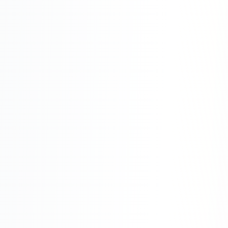
Одноклассники
TikTok
LinkedIn
EMAIL-МАРКЕТИНГ
Почтовые рассылки
Автоматизация
A/B тестирование
Сегментация базы
Персонализация
КОПИРАЙТИНГ
Продающие тексты