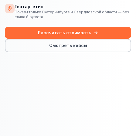
Сайт на Laravel
Геотаргетинг
Показы только Екатеринбурге и Свердловской области — без
+ ещё 19 услуг
слива бюджета
КОНТЕКСТНАЯ РЕКЛАМА
Рассчитать стоимость
Контекстная реклама
Смотреть кейсы
Яндекс.Директ
Google Ads
VK Реклама
myTarget
Яндекс.Маркет
Wildberries реклама
Ozon реклама
ТАРГЕТИРОВАННАЯ РЕКЛАМА