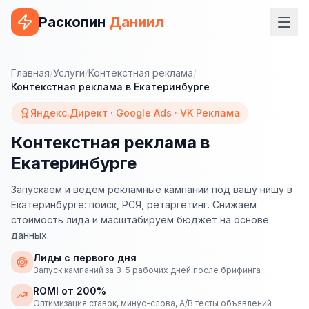
Раскопин
Даниил
Услуги
Главная
/
Услуги
/
Контекстная реклама
/
Контекстная реклама в Екатеринбурге
ВЕБ-РАЗРАБОТКА
Яндекс.Директ · Google Ads · VK Реклама
Сайт на 1С-Битрикс
Контекстная реклама в
Сайт на WordPress
Екатеринбурге
Сайт на Tilda
Запускаем и ведём рекламные кампании под вашу нишу в
Сайт на OpenCart
Екатеринбурге: поиск, РСЯ, ретаргетинг. Снижаем
стоимость лида и масштабируем бюджет на основе
Сайт на Bitrix24
данных.
Сайт на ModX
Лиды с первого дня
Запуск кампаний за 3–5 рабочих дней после брифинга
Сайт на Joomla
ROMI от 200%
Оптимизация ставок, минус-слова, A/B тесты объявлений