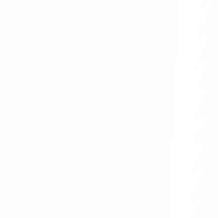
Складской учёт
АВТОМАТИЗАЦИЯ БИЗНЕСА
CRM-системы
Интеграции и API
Чат-боты
Автоворонки
Бизнес-процессы
AI Агенты
SEO-ПРОДВИЖЕНИЕ
SEO-продвижение и раскрутка сайта
Технический SEO-аудит сайта