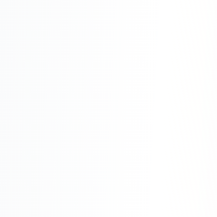
Одноклассники
TikTok
LinkedIn
EMAIL-МАРКЕТИНГ
Почтовые рассылки
Автоматизация
A/B тестирование
Сегментация базы
Персонализация
КОПИРАЙТИНГ
Продающие тексты