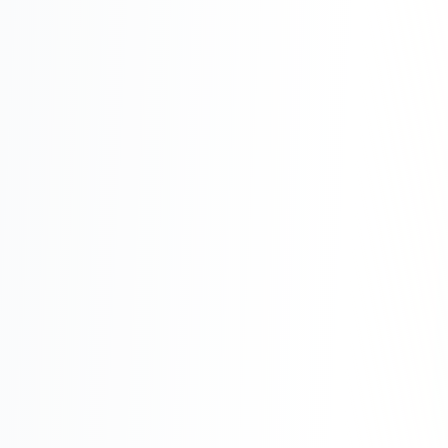
Юзабилити-аудит сайта
SEO-продвижение нового и молодого сайта
Управление репутацией SERM / ORM
Ведение и поддержка сайта
SEO-консультация
SEO для интернет-магазина
+ ещё 6 услуг
SMM
ВКонтакте
Instagram
Telegram
YouTube