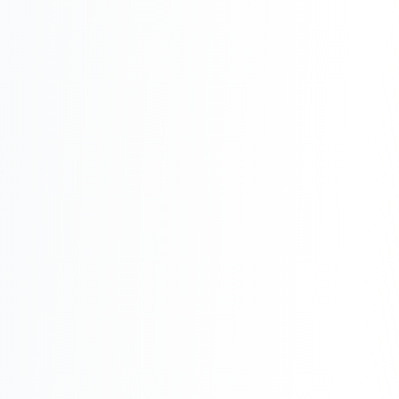
Реклама в VK
Реклама в Telegram
Реклама в Facebook
Реклама в Instagram
Реклама в Одноклассниках
ИНТЕРНЕТ-МАГАЗИНЫ
Настройка магазина
Интеграции
Омниканальность
1С интеграция
Платежные системы