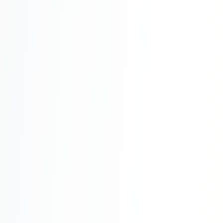
Складской учёт
АВТОМАТИЗАЦИЯ БИЗНЕСА
CRM-системы
Интеграции и API
Чат-боты
Автоворонки
Бизнес-процессы
AI Агенты
SEO-ПРОДВИЖЕНИЕ
SEO-продвижение и раскрутка сайта
Технический SEO-аудит сайта