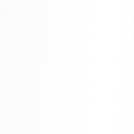
Одноклассники
TikTok
LinkedIn
EMAIL-МАРКЕТИНГ
Почтовые рассылки
Автоматизация
A/B тестирование
Сегментация базы
Персонализация
КОПИРАЙТИНГ
Продающие тексты