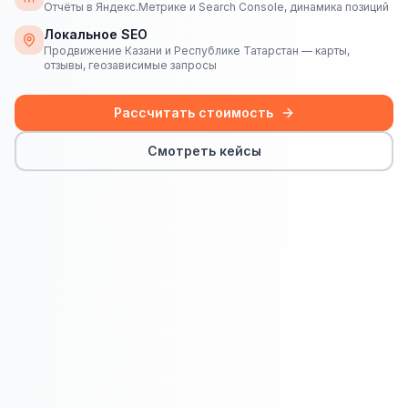
Сайт на Laravel
Отчёты в Яндекс.Метрике и Search Console, динамика позиций
Локальное SEO
+ ещё 19 услуг
Продвижение Казани и Республике Татарстан — карты,
отзывы, геозависимые запросы
КОНТЕКСТНАЯ РЕКЛАМА
Контекстная реклама
Рассчитать стоимость
Яндекс.Директ
Смотреть кейсы
Google Ads
VK Реклама
myTarget
Яндекс.Маркет
Wildberries реклама
Ozon реклама
ТАРГЕТИРОВАННАЯ РЕКЛАМА