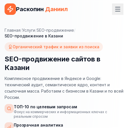
Раскопин
Даниил
Услуги
Главная
/
Услуги
/
SEO-продвижение
/
SEO-продвижение в Казани
ВЕБ-РАЗРАБОТКА
Органический трафик и заявки из поиска
Сайт на 1С-Битрикс
SEO-продвижение сайтов в
Сайт на WordPress
Казани
Сайт на Tilda
Комплексное продвижение в Яндексе и Google:
Сайт на OpenCart
технический аудит, семантическое ядро, контент и
ссылочная масса. Работаем с бизнесом в Казани и по всей
Сайт на Bitrix24
России.
Сайт на ModX
ТОП-10 по целевым запросам
Фокус на коммерческих и информационных ключах с
реальным спросом
Сайт на Joomla
Прозрачная аналитика