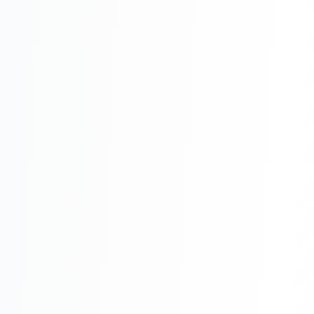
Реклама в VK
Реклама в Telegram
Реклама в Facebook
Реклама в Instagram
Реклама в Одноклассниках
ИНТЕРНЕТ-МАГАЗИНЫ
Настройка магазина
Интеграции
Омниканальность
1С интеграция
Платежные системы