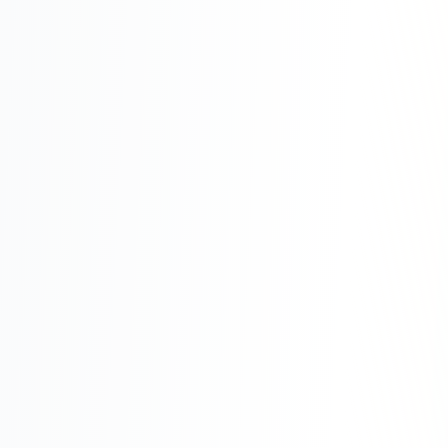
Юзабилити-аудит сайта
SEO-продвижение нового и молодого сайта
Управление репутацией SERM / ORM
Ведение и поддержка сайта
SEO-консультация
SEO для интернет-магазина
+ ещё 6 услуг
SMM
ВКонтакте
Instagram
Telegram
YouTube