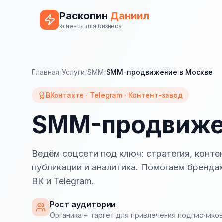
Раскопин
Даниил
клиенты для бизнеса
Главная
/
Услуги
/
SMM
/
SMM-продвижение в Москве
ВКонтакте · Telegram · Контент-завод
SMM-продвиже
Ведём соцсети под ключ: стратегия, контен
публикации и аналитика. Помогаем бренда
ВК и Telegram.
Рост аудитории
Органика + таргет для привлечения подписчико