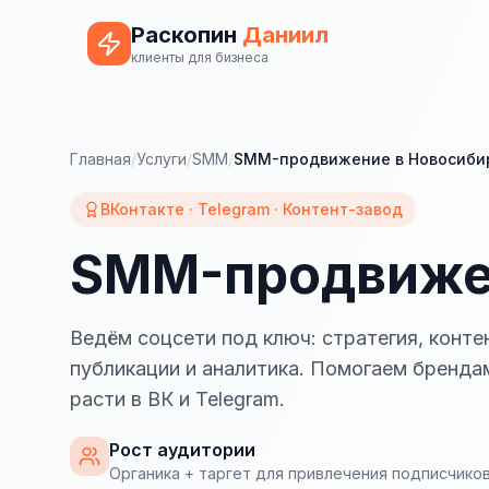
Раскопин
Даниил
клиенты для бизнеса
Главная
/
Услуги
/
SMM
/
SMM-продвижение в Новосиби
ВКонтакте · Telegram · Контент-завод
SMM-продвижен
Ведём соцсети под ключ: стратегия, контен
публикации и аналитика. Помогаем бренда
расти в ВК и Telegram.
Рост аудитории
Органика + таргет для привлечения подписчико