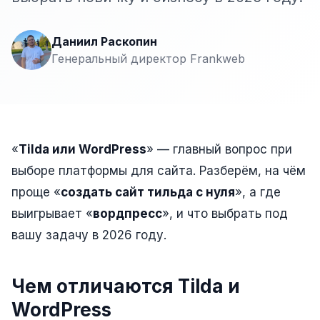
Сайт на Laravel
+ ещё 19 услуг
Даниил Раскопин
Генеральный директор Frankweb
КОНТЕКСТНАЯ РЕКЛАМА
Контекстная реклама
Яндекс.Директ
Google Ads
«
Tilda или WordPress
» — главный вопрос при
выборе платформы для сайта. Разберём, на чём
VK Реклама
проще «
создать сайт тильда с нуля
», а где
myTarget
выигрывает «
вордпресс
», и что выбрать под
Яндекс.Маркет
вашу задачу в 2026 году.
Wildberries реклама
Чем отличаются Tilda и
Ozon реклама
WordPress
ТАРГЕТИРОВАННАЯ РЕКЛАМА