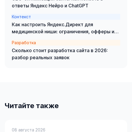
ответы Яндекс Нейро и ChatGPT
Яндекс.Метрика
Контекст
Настройка систем аналитики
Как настроить Яндекс.Директ для
медицинской ниши: ограничения, офферы и
Дашборды и отчёты
кейсы
Разработка
BI-системы
Сколько стоит разработка сайта в 2026:
разбор реальных заявок
Сквозная аналитика
GEO-ПРОДВИЖЕНИЕ
GEO-продвижение в нейросетях и ИИ
Читайте также
08 августа 2026