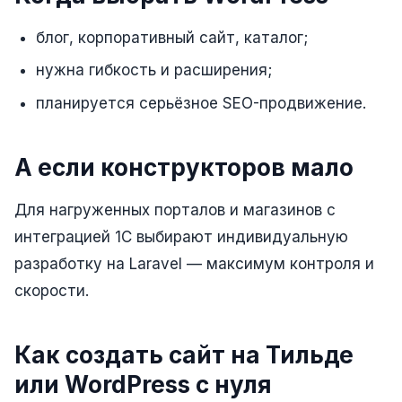
Юзабилити-аудит сайта
блог, корпоративный сайт, каталог;
SEO-продвижение нового и молодого сайта
нужна гибкость и расширения;
Управление репутацией SERM / ORM
планируется серьёзное SEO-продвижение.
Ведение и поддержка сайта
SEO-консультация
А если конструкторов мало
SEO для интернет-магазина
Для нагруженных порталов и магазинов с
+ ещё 6 услуг
интеграцией 1С выбирают индивидуальную
SMM
разработку на Laravel — максимум контроля и
ВКонтакте
скорости.
Instagram
Как создать сайт на Тильде
Telegram
или WordPress с нуля
YouTube