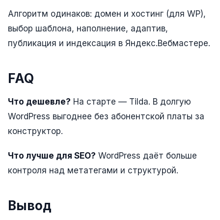
Алгоритм одинаков: домен и хостинг (для WP),
Одноклассники
выбор шаблона, наполнение, адаптив,
TikTok
публикация и индексация в Яндекс.Вебмастере.
LinkedIn
EMAIL-МАРКЕТИНГ
FAQ
Почтовые рассылки
Что дешевле?
На старте — Tilda. В долгую
Автоматизация
WordPress выгоднее без абонентской платы за
конструктор.
A/B тестирование
Сегментация базы
Что лучше для SEO?
WordPress даёт больше
контроля над метатегами и структурой.
Персонализация
КОПИРАЙТИНГ
Вывод
Продающие тексты