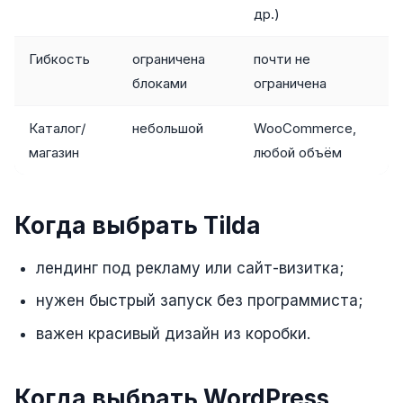
др.)
Складской учёт
АВТОМАТИЗАЦИЯ БИЗНЕСА
Гибкость
ограничена
почти не
блоками
ограничена
CRM-системы
Интеграции и API
Каталог/
небольшой
WooCommerce,
магазин
любой объём
Чат-боты
Автоворонки
Когда выбрать Tilda
Бизнес-процессы
AI Агенты
лендинг под рекламу или сайт-визитка;
SEO-ПРОДВИЖЕНИЕ
нужен быстрый запуск без программиста;
важен красивый дизайн из коробки.
SEO-продвижение и раскрутка сайта
Технический SEO-аудит сайта
Когда выбрать WordPress