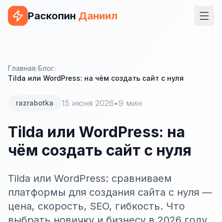
Раскопин
Даниил
Услуги
ВЕБ-РАЗРАБОТКА
Главная
/
Блог
/
Tilda или WordPress: на чём создать сайт с нуля
Сайт на 1С-Битрикс
15 июня 2026
•
9 мин
razrabotka
Сайт на WordPress
Сайт на Tilda
Tilda или WordPress: на
чём создать сайт с нуля
Сайт на OpenCart
Сайт на Bitrix24
Tilda или WordPress: сравниваем
Сайт на ModX
платформы для создания сайта с нуля —
цена, скорость, SEO, гибкость. Что
Сайт на Joomla
выбрать новичку и бизнесу в 2026 году.