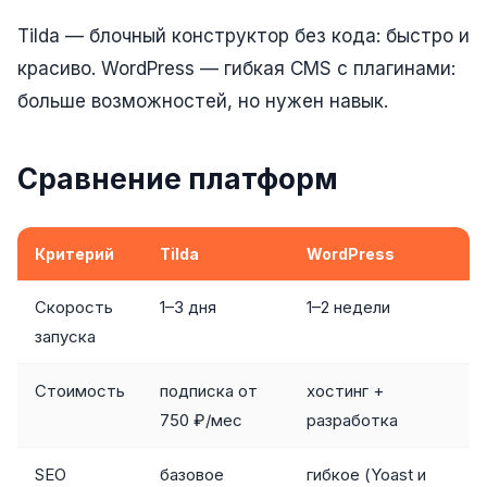
Реклама в VK
Tilda — блочный конструктор без кода: быстро и
красиво. WordPress — гибкая CMS с плагинами:
Реклама в Telegram
больше возможностей, но нужен навык.
Реклама в Facebook
Реклама в Instagram
Сравнение платформ
Реклама в Одноклассниках
ИНТЕРНЕТ-МАГАЗИНЫ
Критерий
Tilda
WordPress
Настройка магазина
Скорость
1–3 дня
1–2 недели
Интеграции
запуска
Омниканальность
Стоимость
подписка от
хостинг +
1С интеграция
750 ₽/мес
разработка
Платежные системы
SEO
базовое
гибкое (Yoast и