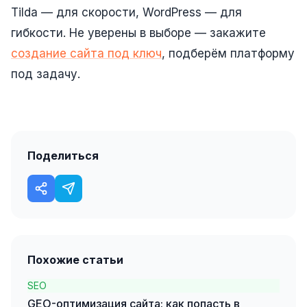
SEO-тексты
Tilda — для скорости, WordPress — для
гибкости. Не уверены в выборе — закажите
Контент для соцсетей
создание сайта под ключ
, подберём платформу
Статьи и блоги
под задачу.
Техническая документация
ВИДЕОПРОДАКШН
Рекламные ролики
Поделиться
Видео для соцсетей
Анимация
Корпоративные видео
Видео-инфографика
Похожие статьи
ВЕБ-АНАЛИТИКА
SEO
GEO-оптимизация сайта: как попасть в
Google Analytics