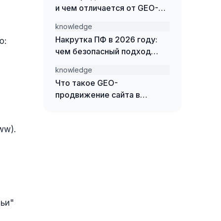
и чем отличается от GEO-
продвижения
knowledge
Накрутка ПФ в 2026 году:
ю:
чем безопасный подход
отличается от накрутки
knowledge
ботами
Что такое GEO-
продвижение сайта в
нейросетях — простыми
словами
ww).
тьи"