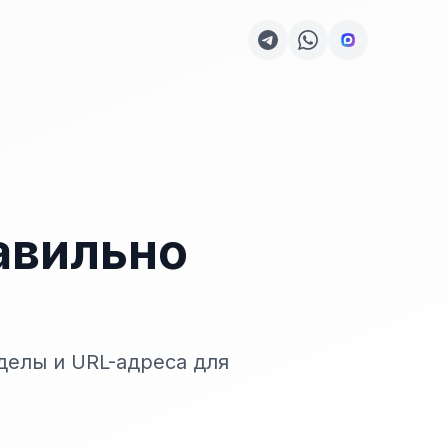
равильно
делы и URL-адреса для