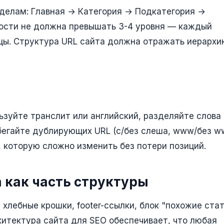
зделам: Главная → Категория → Подкатегория →
ности не должна превышать 3-4 уровня — каждый
цы. Структура URL сайта должна отражать иерархи
ьзуйте транслит или английский, разделяйте слова
бегайте дублирующих URL (с/без слеша, www/без w
 которую сложно изменить без потери позиций.
 как часть структуры
 хлебные крошки, footer-ссылки, блок "похожие ста
хитектура сайта для SEO обеспечивает, что любая