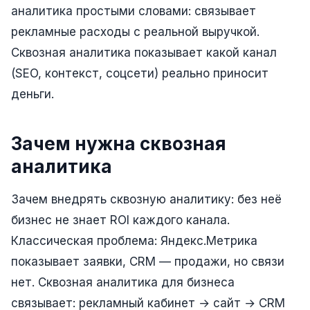
аналитика простыми словами: связывает
Реклама в VK
рекламные расходы с реальной выручкой.
Реклама в Telegram
Сквозная аналитика показывает какой канал
(SEO, контекст, соцсети) реально приносит
Реклама в Facebook
деньги.
Реклама в Instagram
Реклама в Одноклассниках
Зачем нужна сквозная
ИНТЕРНЕТ-МАГАЗИНЫ
аналитика
Настройка магазина
Зачем внедрять сквозную аналитику: без неё
Интеграции
бизнес не знает ROI каждого канала.
Омниканальность
Классическая проблема: Яндекс.Метрика
показывает заявки, CRM — продажи, но связи
1С интеграция
нет. Сквозная аналитика для бизнеса
Платежные системы
связывает: рекламный кабинет → сайт → CRM