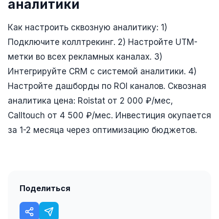
аналитики
Юзабилити-аудит сайта
SEO-продвижение нового и молодого сайта
Как настроить сквозную аналитику: 1)
Управление репутацией SERM / ORM
Подключите коллтрекинг. 2) Настройте UTM-
метки во всех рекламных каналах. 3)
Ведение и поддержка сайта
Интегрируйте CRM с системой аналитики. 4)
SEO-консультация
Настройте дашборды по ROI каналов. Сквозная
SEO для интернет-магазина
аналитика цена: Roistat от 2 000 ₽/мес,
Calltouch от 4 500 ₽/мес. Инвестиция окупается
+ ещё 6 услуг
за 1-2 месяца через оптимизацию бюджетов.
SMM
ВКонтакте
Instagram
Поделиться
Telegram
YouTube