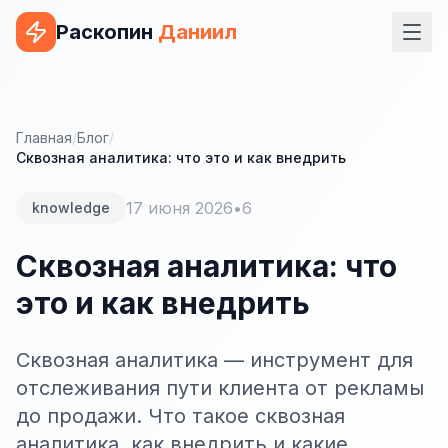
Раскопин
Даниил
Услуги
ВЕБ-РАЗРАБОТКА
Главная
/
Блог
/
Сквозная аналитика: что это и как внедрить
Сайт на 1С-Битрикс
17 июня 2026
•
6
knowledge
Сайт на WordPress
Сайт на Tilda
Сквозная аналитика: что
это и как внедрить
Сайт на OpenCart
Сайт на Bitrix24
Сквозная аналитика — инструмент для
Сайт на ModX
отслеживания пути клиента от рекламы
до продажи. Что такое сквозная
Сайт на Joomla
аналитика, как внедрить и какие