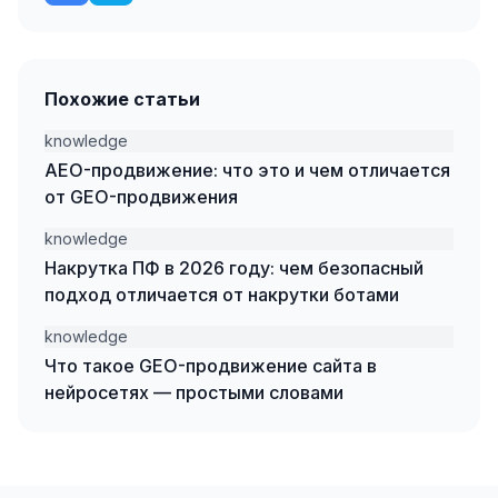
Одноклассники
TikTok
Похожие статьи
LinkedIn
knowledge
EMAIL-МАРКЕТИНГ
AEO-продвижение: что это и чем отличается
от GEO-продвижения
Почтовые рассылки
knowledge
Автоматизация
Накрутка ПФ в 2026 году: чем безопасный
подход отличается от накрутки ботами
A/B тестирование
knowledge
Сегментация базы
Что такое GEO-продвижение сайта в
Персонализация
нейросетях — простыми словами
КОПИРАЙТИНГ
Продающие тексты