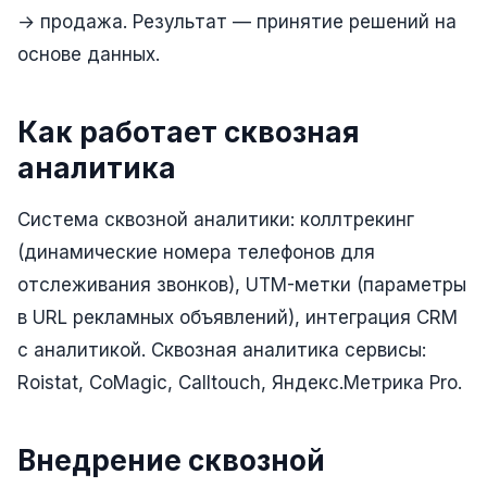
Складской учёт
→ продажа. Результат — принятие решений на
основе данных.
АВТОМАТИЗАЦИЯ БИЗНЕСА
CRM-системы
Как работает сквозная
Интеграции и API
аналитика
Чат-боты
Система сквозной аналитики: коллтрекинг
Автоворонки
(динамические номера телефонов для
Бизнес-процессы
отслеживания звонков), UTM-метки (параметры
в URL рекламных объявлений), интеграция CRM
AI Агенты
с аналитикой. Сквозная аналитика сервисы:
SEO-ПРОДВИЖЕНИЕ
Roistat, CoMagic, Calltouch, Яндекс.Метрика Pro.
SEO-продвижение и раскрутка сайта
Технический SEO-аудит сайта
Внедрение сквозной