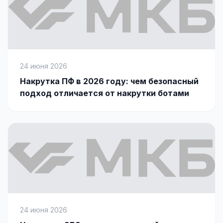
Яндекс.Метрика
Настройка систем аналитики
Дашборды и отчёты
24 июня 2026
BI-системы
Накрутка ПФ в 2026 году: чем безопасный
подход отличается от накрутки ботами
Сквозная аналитика
GEO-ПРОДВИЖЕНИЕ
GEO-продвижение в нейросетях и ИИ
24 июня 2026