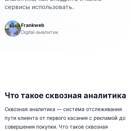
Сайт на Laravel
сервисы использовать.
+ ещё 19 услуг
КОНТЕКСТНАЯ РЕКЛАМА
Frankweb
Digital-аналитик
Контекстная реклама
Яндекс.Директ
Google Ads
VK Реклама
myTarget
Что такое сквозная аналитика
Яндекс.Маркет
Wildberries реклама
Сквозная аналитика — система отслеживания
Ozon реклама
пути клиента от первого касания с рекламой до
совершения покупки. Что такое сквозная
ТАРГЕТИРОВАННАЯ РЕКЛАМА