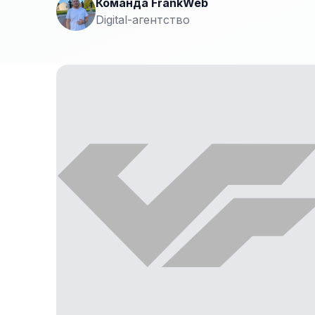
Команда FrankWeb
Digital-агентство