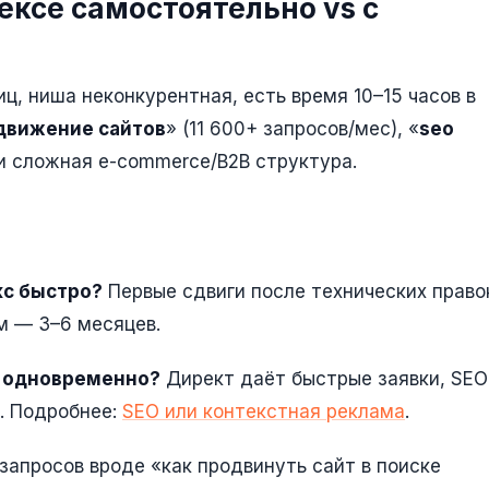
ексе самостоятельно vs с
ц, ниша неконкурентная, есть время 10–15 часов в
движение сайтов
» (11 600+ запросов/мес), «
seo
и сложная e-commerce/B2B структура.
кс быстро?
Первые сдвиги после технических право
м — 3–6 месяцев.
т одновременно?
Директ даёт быстрые заявки, SE
. Подробнее:
SEO или контекстная реклама
.
апросов вроде «как продвинуть сайт в поиске