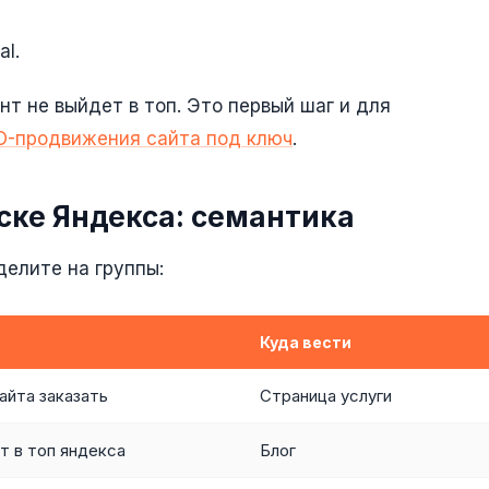
l.
т не выйдет в топ. Это первый шаг и для
O-продвижения сайта под ключ
.
иске Яндекса: семантика
делите на группы:
Куда вести
айта заказать
Страница услуги
т в топ яндекса
Блог