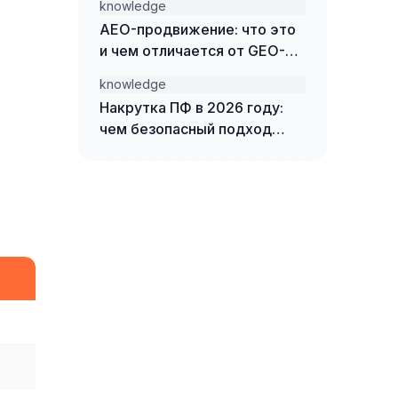
knowledge
сайты
AEO-продвижение: что это
и чем отличается от GEO-
продвижения
knowledge
Накрутка ПФ в 2026 году:
чем безопасный подход
отличается от накрутки
ботами