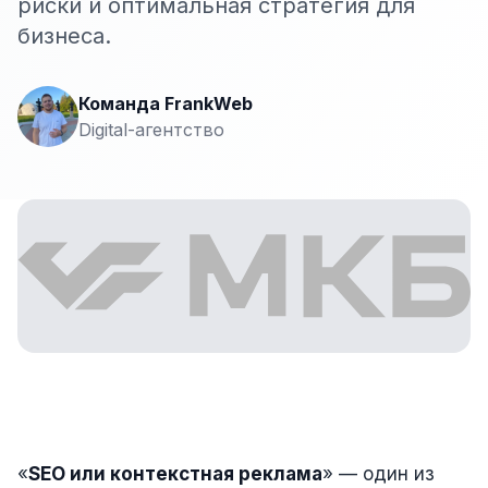
риски и оптимальная стратегия для
Сайт на Laravel
бизнеса.
+ ещё 19 услуг
КОНТЕКСТНАЯ РЕКЛАМА
Команда FrankWeb
Digital-агентство
Контекстная реклама
Яндекс.Директ
Google Ads
VK Реклама
myTarget
Яндекс.Маркет
Wildberries реклама
Ozon реклама
«
SEO или контекстная реклама
» — один из
ТАРГЕТИРОВАННАЯ РЕКЛАМА