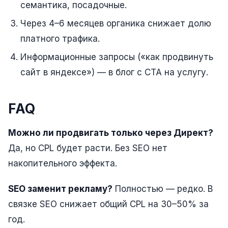
семантика, посадочные.
Яндекс.Метрика
Через 4–6 месяцев органика снижает долю
платного трафика.
Настройка систем аналитики
Информационные запросы («как продвинуть
Дашборды и отчёты
сайт в яндексе») — в блог с CTA на услугу.
BI-системы
Сквозная аналитика
FAQ
GEO-ПРОДВИЖЕНИЕ
Можно ли продвигать только через Директ?
GEO-продвижение в нейросетях и ИИ
Да, но CPL будет расти. Без SEO нет
накопительного эффекта.
SEO заменит рекламу?
Полностью — редко. В
связке SEO снижает общий CPL на 30–50% за
год.