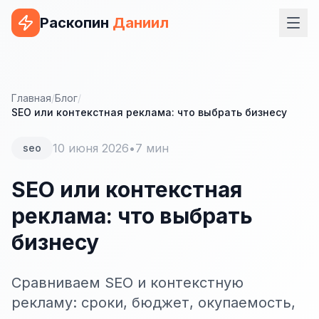
Раскопин
Даниил
Услуги
ВЕБ-РАЗРАБОТКА
Главная
/
Блог
/
SEO или контекстная реклама: что выбрать бизнесу
Сайт на 1С-Битрикс
10 июня 2026
•
7 мин
seo
Сайт на WordPress
Сайт на Tilda
SEO или контекстная
реклама: что выбрать
Сайт на OpenCart
бизнесу
Сайт на Bitrix24
Сайт на ModX
Сравниваем SEO и контекстную
Сайт на Joomla
рекламу: сроки, бюджет, окупаемость,