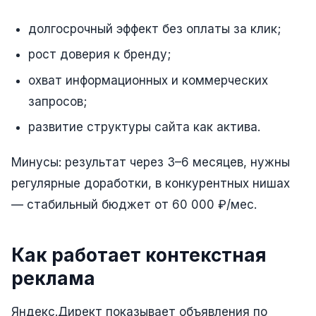
Складской учёт
долгосрочный эффект без оплаты за клик;
АВТОМАТИЗАЦИЯ БИЗНЕСА
рост доверия к бренду;
CRM-системы
охват информационных и коммерческих
Интеграции и API
запросов;
Чат-боты
развитие структуры сайта как актива.
Автоворонки
Минусы: результат через 3–6 месяцев, нужны
Бизнес-процессы
регулярные доработки, в конкурентных нишах
— стабильный бюджет от 60 000 ₽/мес.
AI Агенты
SEO-ПРОДВИЖЕНИЕ
Как работает контекстная
SEO-продвижение и раскрутка сайта
реклама
Технический SEO-аудит сайта
Яндекс.Директ показывает объявления по