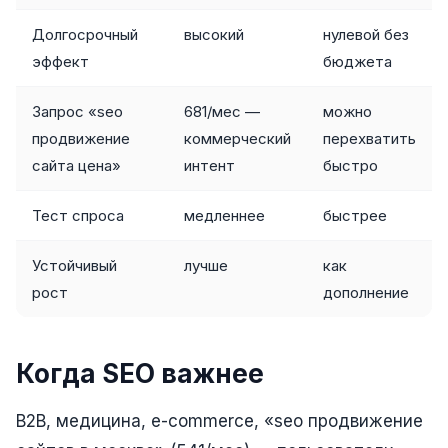
Одноклассники
Долгосрочный
высокий
нулевой без
эффект
бюджета
TikTok
LinkedIn
Запрос «seo
681/мес —
можно
продвижение
коммерческий
перехватить
EMAIL-МАРКЕТИНГ
сайта цена»
интент
быстро
Почтовые рассылки
Тест спроса
медленнее
быстрее
Автоматизация
Устойчивый
лучше
как
A/B тестирование
рост
дополнение
Сегментация базы
Персонализация
Когда SEO важнее
КОПИРАЙТИНГ
B2B, медицина, e-commerce, «seo продвижение
Продающие тексты