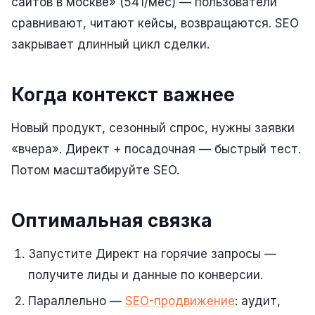
сайтов в москве» (541/мес) — пользователи
SEO-тексты
сравнивают, читают кейсы, возвращаются. SEO
Контент для соцсетей
закрывает длинный цикл сделки.
Статьи и блоги
Когда контекст важнее
Техническая документация
ВИДЕОПРОДАКШН
Новый продукт, сезонный спрос, нужны заявки
Рекламные ролики
«вчера». Директ + посадочная — быстрый тест.
Потом масштабируйте SEO.
Видео для соцсетей
Анимация
Оптимальная связка
Корпоративные видео
Запустите Директ на горячие запросы —
Видео-инфографика
получите лиды и данные по конверсии.
ВЕБ-АНАЛИТИКА
Параллельно —
SEO-продвижение
: аудит,
Google Analytics