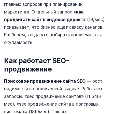
главных вопросов при планировании
Реклама в VK
маркетинга. Отдельный запрос «
как
Реклама в Telegram
продвигать сайт в яндексе директ
» (19/мес)
показывает, что бизнес ищет связку каналов.
Реклама в Facebook
Разберём, когда что выбирать и как считать
Реклама в Instagram
окупаемость.
Реклама в Одноклассниках
ИНТЕРНЕТ-МАГАЗИНЫ
Как работает SEO-
продвижение
Настройка магазина
Интеграции
Поисковое продвижение сайта SEO
— рост
Омниканальность
видимости в органической выдаче. Работают
запросы: «seo продвижение сайтов» (11 646/
1С интеграция
мес), «seo продвижение сайта в поисковых
Платежные системы
системах» (186/мес). Плюсы: