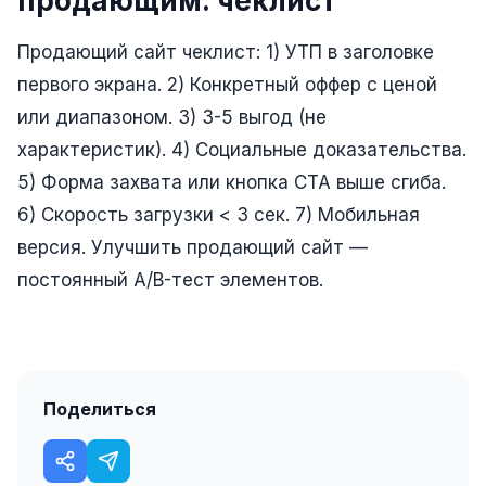
продающим: чеклист
Юзабилити-аудит сайта
SEO-продвижение нового и молодого сайта
Продающий сайт чеклист: 1) УТП в заголовке
первого экрана. 2) Конкретный оффер с ценой
Управление репутацией SERM / ORM
или диапазоном. 3) 3-5 выгод (не
Ведение и поддержка сайта
характеристик). 4) Социальные доказательства.
SEO-консультация
5) Форма захвата или кнопка CTA выше сгиба.
6) Скорость загрузки < 3 сек. 7) Мобильная
SEO для интернет-магазина
версия. Улучшить продающий сайт —
+ ещё 6 услуг
постоянный A/B-тест элементов.
SMM
ВКонтакте
Instagram
Поделиться
Telegram
YouTube