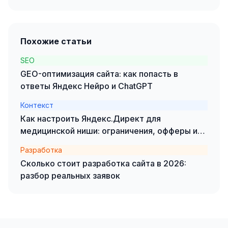
Одноклассники
TikTok
Похожие статьи
LinkedIn
SEO
GEO-оптимизация сайта: как попасть в
EMAIL-МАРКЕТИНГ
ответы Яндекс Нейро и ChatGPT
Почтовые рассылки
Контекст
Автоматизация
Как настроить Яндекс.Директ для
медицинской ниши: ограничения, офферы и
A/B тестирование
кейсы
Разработка
Сегментация базы
Сколько стоит разработка сайта в 2026:
разбор реальных заявок
Персонализация
КОПИРАЙТИНГ
Продающие тексты