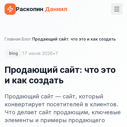
Раскопин
Даниил
Услуги
ВЕБ-РАЗРАБОТКА
Главная
/
Блог
/
Продающий сайт: что это и как создать
Сайт на 1С-Битрикс
17 июня 2026
•
7
blog
Сайт на WordPress
Продающий сайт: что это
Сайт на Tilda
и как создать
Сайт на OpenCart
Сайт на Bitrix24
Продающий сайт — сайт, который
конвертирует посетителей в клиентов.
Сайт на ModX
Что делает сайт продающим, ключевые
Сайт на Joomla
элементы и примеры продающего