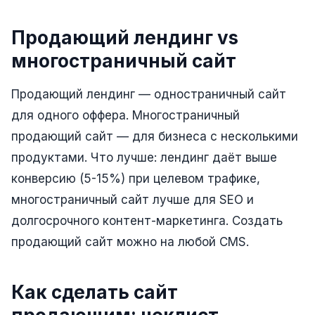
Складской учёт
Продающий лендинг vs
АВТОМАТИЗАЦИЯ БИЗНЕСА
многостраничный сайт
CRM-системы
Продающий лендинг — одностраничный сайт
Интеграции и API
для одного оффера. Многостраничный
Чат-боты
продающий сайт — для бизнеса с несколькими
Автоворонки
продуктами. Что лучше: лендинг даёт выше
конверсию (5-15%) при целевом трафике,
Бизнес-процессы
многостраничный сайт лучше для SEO и
AI Агенты
долгосрочного контент-маркетинга. Создать
SEO-ПРОДВИЖЕНИЕ
продающий сайт можно на любой CMS.
SEO-продвижение и раскрутка сайта
Как сделать сайт
Технический SEO-аудит сайта