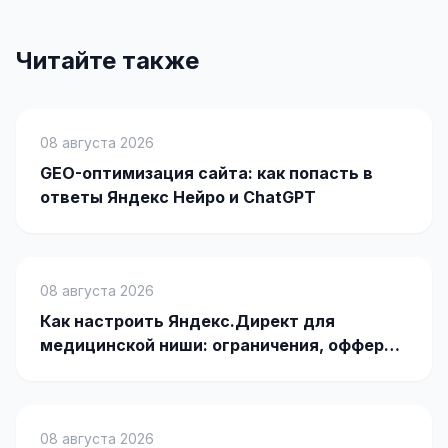
SEO-тексты
Контент для соцсетей
Читайте также
Статьи и блоги
Техническая документация
08 августа 2026
GEO-оптимизация сайта: как попасть в
ВИДЕОПРОДАКШН
ответы Яндекс Нейро и ChatGPT
Рекламные ролики
Видео для соцсетей
Анимация
08 августа 2026
Как настроить Яндекс.Директ для
Корпоративные видео
медицинской ниши: ограничения, офферы
и кейсы
Видео-инфографика
ВЕБ-АНАЛИТИКА
08 августа 2026
Google Analytics