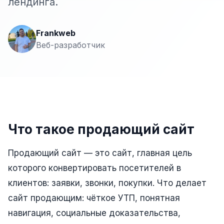
лендинга.
Сайт на Laravel
+ ещё 19 услуг
Frankweb
КОНТЕКСТНАЯ РЕКЛАМА
Веб-разработчик
Контекстная реклама
Яндекс.Директ
Google Ads
VK Реклама
Что такое продающий сайт
myTarget
Продающий сайт — это сайт, главная цель
Яндекс.Маркет
которого конвертировать посетителей в
Wildberries реклама
клиентов: заявки, звонки, покупки. Что делает
сайт продающим: чёткое УТП, понятная
Ozon реклама
навигация, социальные доказательства,
ТАРГЕТИРОВАННАЯ РЕКЛАМА