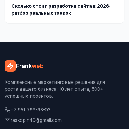
Сколько стоит разработка сайта в 2026:
Яндекс.Метрика
разбор реальных заявок
Настройка систем аналитики
Дашборды и отчёты
BI-системы
Сквозная аналитика
Frank
web
GEO-ПРОДВИЖЕНИЕ
GEO-продвижение в нейросетях и ИИ
Комплексные маркетинговые решения для
роста вашего бизнеса. 10 лет опыта, 500+
успешных проектов.
+7 951 799-93-03
raskopin49@gmail.com