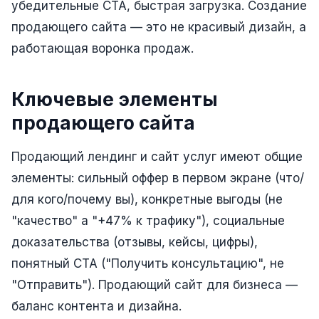
убедительные CTA, быстрая загрузка. Создание
Реклама в VK
продающего сайта — это не красивый дизайн, а
работающая воронка продаж.
Реклама в Telegram
Реклама в Facebook
Ключевые элементы
Реклама в Instagram
продающего сайта
Реклама в Одноклассниках
Продающий лендинг и сайт услуг имеют общие
ИНТЕРНЕТ-МАГАЗИНЫ
элементы: сильный оффер в первом экране (что/
Настройка магазина
для кого/почему вы), конкретные выгоды (не
Интеграции
"качество" а "+47% к трафику"), социальные
доказательства (отзывы, кейсы, цифры),
Омниканальность
понятный CTA ("Получить консультацию", не
1С интеграция
"Отправить"). Продающий сайт для бизнеса —
Платежные системы
баланс контента и дизайна.