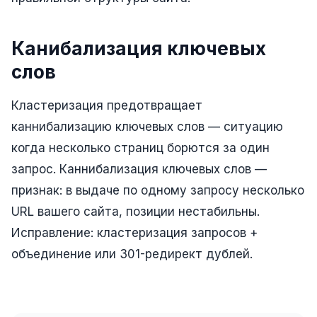
Юзабилити-аудит сайта
SEO-продвижение нового и молодого сайта
Канибализация ключевых
Управление репутацией SERM / ORM
слов
Ведение и поддержка сайта
Кластеризация предотвращает
SEO-консультация
каннибализацию ключевых слов — ситуацию
SEO для интернет-магазина
когда несколько страниц борются за один
запрос. Каннибализация ключевых слов —
+ ещё 6 услуг
признак: в выдаче по одному запросу несколько
SMM
URL вашего сайта, позиции нестабильны.
ВКонтакте
Исправление: кластеризация запросов +
объединение или 301-редирект дублей.
Instagram
Telegram
YouTube