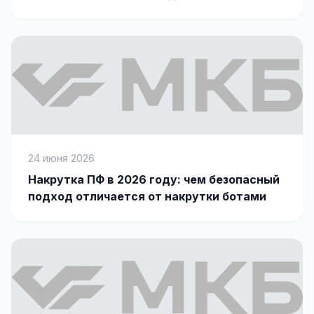
Яндекс.Метрика
Настройка систем аналитики
Дашборды и отчёты
BI-системы
Сквозная аналитика
24 июня 2026
GEO-ПРОДВИЖЕНИЕ
Накрутка ПФ в 2026 году: чем безопасный
GEO-продвижение в нейросетях и ИИ
подход отличается от накрутки ботами