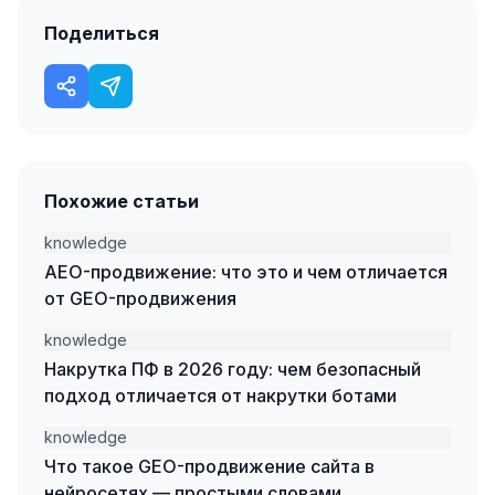
Поделиться
Одноклассники
TikTok
LinkedIn
EMAIL-МАРКЕТИНГ
Похожие статьи
Почтовые рассылки
knowledge
Автоматизация
AEO-продвижение: что это и чем отличается
A/B тестирование
от GEO-продвижения
Сегментация базы
knowledge
Накрутка ПФ в 2026 году: чем безопасный
Персонализация
подход отличается от накрутки ботами
КОПИРАЙТИНГ
knowledge
Что такое GEO-продвижение сайта в
Продающие тексты
нейросетях — простыми словами