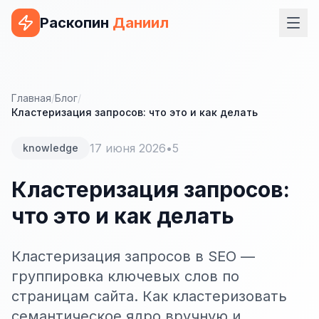
Раскопин
Даниил
Услуги
ВЕБ-РАЗРАБОТКА
Главная
/
Блог
/
Кластеризация запросов: что это и как делать
Сайт на 1С-Битрикс
17 июня 2026
•
5
knowledge
Сайт на WordPress
Сайт на Tilda
Кластеризация запросов:
что это и как делать
Сайт на OpenCart
Сайт на Bitrix24
Кластеризация запросов в SEO —
Сайт на ModX
группировка ключевых слов по
страницам сайта. Как кластеризовать
Сайт на Joomla
семантическое ядро вручную и