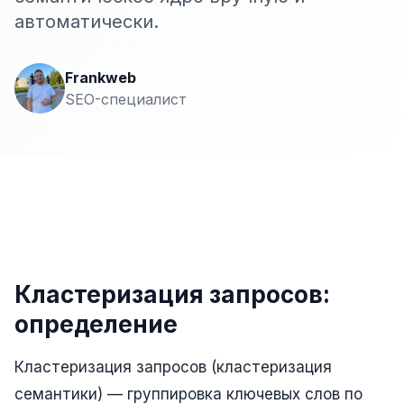
Сайт на Laravel
автоматически.
+ ещё 19 услуг
КОНТЕКСТНАЯ РЕКЛАМА
Frankweb
SEO-специалист
Контекстная реклама
Яндекс.Директ
Google Ads
VK Реклама
myTarget
Кластеризация запросов:
Яндекс.Маркет
определение
Wildberries реклама
Ozon реклама
Кластеризация запросов (кластеризация
семантики) — группировка ключевых слов по
ТАРГЕТИРОВАННАЯ РЕКЛАМА