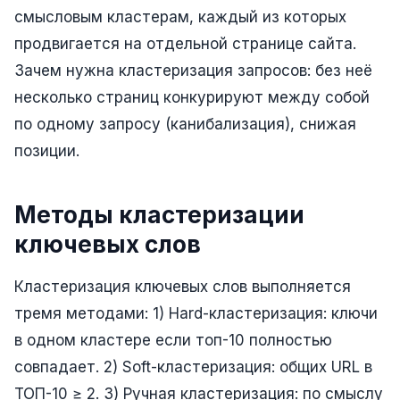
смысловым кластерам, каждый из которых
Реклама в VK
продвигается на отдельной странице сайта.
Реклама в Telegram
Зачем нужна кластеризация запросов: без неё
несколько страниц конкурируют между собой
Реклама в Facebook
по одному запросу (канибализация), снижая
Реклама в Instagram
позиции.
Реклама в Одноклассниках
ИНТЕРНЕТ-МАГАЗИНЫ
Методы кластеризации
Настройка магазина
ключевых слов
Интеграции
Кластеризация ключевых слов выполняется
Омниканальность
тремя методами: 1) Hard-кластеризация: ключи
в одном кластере если топ-10 полностью
1С интеграция
совпадает. 2) Soft-кластеризация: общих URL в
Платежные системы
ТОП-10 ≥ 2. 3) Ручная кластеризация: по смыслу