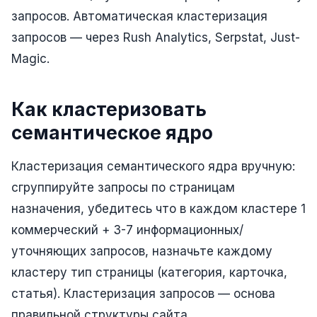
Складской учёт
запросов. Автоматическая кластеризация
запросов — через Rush Analytics, Serpstat, Just-
АВТОМАТИЗАЦИЯ БИЗНЕСА
Magic.
CRM-системы
Интеграции и API
Как кластеризовать
Чат-боты
семантическое ядро
Автоворонки
Кластеризация семантического ядра вручную:
Бизнес-процессы
сгруппируйте запросы по страницам
назначения, убедитесь что в каждом кластере 1
AI Агенты
коммерческий + 3-7 информационных/
SEO-ПРОДВИЖЕНИЕ
уточняющих запросов, назначьте каждому
SEO-продвижение и раскрутка сайта
кластеру тип страницы (категория, карточка,
Технический SEO-аудит сайта
статья). Кластеризация запросов — основа
правильной структуры сайта.