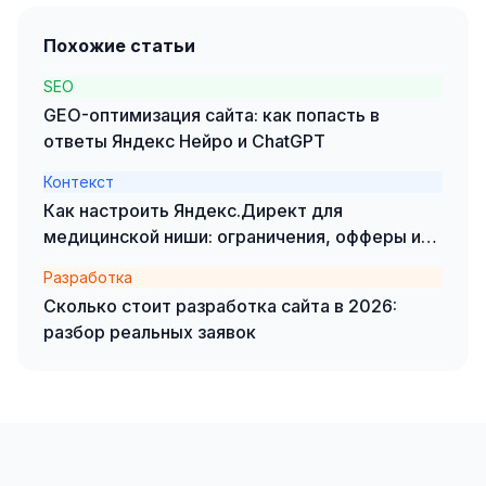
SEO-тексты
Похожие статьи
Контент для соцсетей
SEO
Статьи и блоги
GEO-оптимизация сайта: как попасть в
ответы Яндекс Нейро и ChatGPT
Техническая документация
Контекст
ВИДЕОПРОДАКШН
Как настроить Яндекс.Директ для
Рекламные ролики
медицинской ниши: ограничения, офферы и
кейсы
Видео для соцсетей
Разработка
Сколько стоит разработка сайта в 2026:
Анимация
разбор реальных заявок
Корпоративные видео
Видео-инфографика
ВЕБ-АНАЛИТИКА
Google Analytics