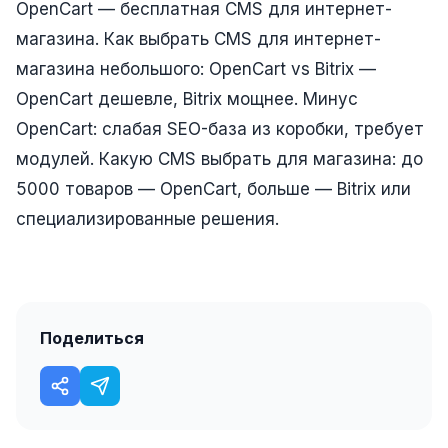
OpenCart — бесплатная CMS для интернет-
Одноклассники
магазина. Как выбрать CMS для интернет-
магазина небольшого: OpenCart vs Bitrix —
TikTok
OpenCart дешевле, Bitrix мощнее. Минус
LinkedIn
OpenCart: слабая SEO-база из коробки, требует
EMAIL-МАРКЕТИНГ
модулей. Какую CMS выбрать для магазина: до
Почтовые рассылки
5000 товаров — OpenCart, больше — Bitrix или
специализированные решения.
Автоматизация
A/B тестирование
Сегментация базы
Поделиться
Персонализация
КОПИРАЙТИНГ
Продающие тексты