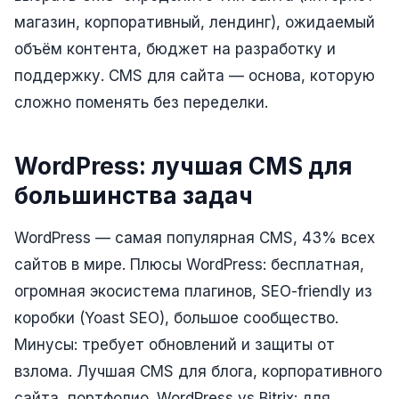
магазин, корпоративный, лендинг), ожидаемый
Реклама в VK
объём контента, бюджет на разработку и
Реклама в Telegram
поддержку. CMS для сайта — основа, которую
Реклама в Facebook
сложно поменять без переделки.
Реклама в Instagram
WordPress: лучшая CMS для
Реклама в Одноклассниках
большинства задач
ИНТЕРНЕТ-МАГАЗИНЫ
WordPress — самая популярная CMS, 43% всех
Настройка магазина
сайтов в мире. Плюсы WordPress: бесплатная,
Интеграции
огромная экосистема плагинов, SEO-friendly из
Омниканальность
коробки (Yoast SEO), большое сообщество.
Минусы: требует обновлений и защиты от
1С интеграция
взлома. Лучшая CMS для блога, корпоративного
Платежные системы
сайта, портфолио. WordPress vs Bitrix: для