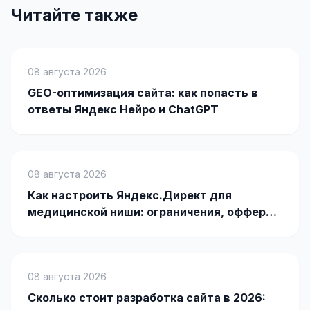
Читайте также
Яндекс.Метрика
Настройка систем аналитики
08 августа 2026
Дашборды и отчёты
GEO-оптимизация сайта: как попасть в
ответы Яндекс Нейро и ChatGPT
BI-системы
Сквозная аналитика
GEO-ПРОДВИЖЕНИЕ
08 августа 2026
GEO-продвижение в нейросетях и ИИ
Как настроить Яндекс.Директ для
медицинской ниши: ограничения, офферы
и кейсы
08 августа 2026
Сколько стоит разработка сайта в 2026: