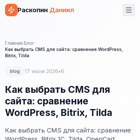
Раскопин
Даниил
Услуги
ВЕБ-РАЗРАБОТКА
Главная
/
Блог
/
Как выбрать CMS для сайта: сравнение WordPress,
Сайт на 1С-Битрикс
Bitrix, Tilda
Сайт на WordPress
17 июня 2026
•
8
blog
Сайт на Tilda
Как выбрать CMS для
Сайт на OpenCart
сайта: сравнение
Сайт на Bitrix24
WordPress, Bitrix, Tilda
Сайт на ModX
Как выбрать CMS для сайта: сравнение
Сайт на Joomla
WordPress, Bitrix 1C, Tilda, OpenCart.