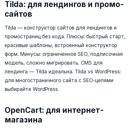
Юзабилити-аудит сайта
Tilda: для лендингов и промо-
сайтов
SEO-продвижение нового и молодого сайта
Управление репутацией SERM / ORM
Tilda — конструктор сайтов для лендингов и
Ведение и поддержка сайта
промостраниц без кода. Плюсы: быстрый старт,
красивые шаблоны, встроенный конструктор
SEO-консультация
форм. Минусы: ограниченное SEO, подписочная
SEO для интернет-магазина
модель, сложно мигрировать. CMS для
+ ещё 6 услуг
лендинга — Tilda идеальна. Tilda vs WordPress:
для многостраничного сайта с SEO-целями
SMM
выбирайте WordPress.
ВКонтакте
Instagram
OpenCart: для интернет-
Telegram
магазина
YouTube