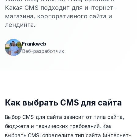
Сайт на Laravel
Какая CMS подходит для интернет-
+ ещё 19 услуг
магазина, корпоративного сайта и
лендинга.
КОНТЕКСТНАЯ РЕКЛАМА
Контекстная реклама
Frankweb
Яндекс.Директ
Веб-разработчик
Google Ads
VK Реклама
myTarget
Яндекс.Маркет
Как выбрать CMS для сайта
Wildberries реклама
Выбор CMS для сайта зависит от типа сайта,
Ozon реклама
бюджета и технических требований. Как
ТАРГЕТИРОВАННАЯ РЕКЛАМА
выбрать CMS: определите тип сайта (интернет-