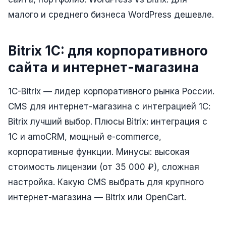
Складской учёт
малого и среднего бизнеса WordPress дешевле.
АВТОМАТИЗАЦИЯ БИЗНЕСА
Bitrix 1C: для корпоративного
CRM-системы
сайта и интернет-магазина
Интеграции и API
Чат-боты
1C-Bitrix — лидер корпоративного рынка России.
CMS для интернет-магазина с интеграцией 1С:
Автоворонки
Bitrix лучший выбор. Плюсы Bitrix: интеграция с
Бизнес-процессы
1С и amoCRM, мощный e-commerce,
AI Агенты
корпоративные функции. Минусы: высокая
стоимость лицензии (от 35 000 ₽), сложная
SEO-ПРОДВИЖЕНИЕ
настройка. Какую CMS выбрать для крупного
SEO-продвижение и раскрутка сайта
интернет-магазина — Bitrix или OpenCart.
Технический SEO-аудит сайта