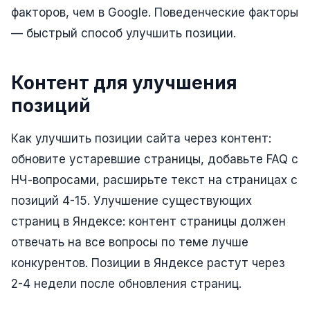
факторов, чем в Google. Поведенческие факторы
Складской учёт
— быстрый способ улучшить позиции.
АВТОМАТИЗАЦИЯ БИЗНЕСА
CRM-системы
Контент для улучшения
Интеграции и API
позиций
Чат-боты
Как улучшить позиции сайта через контент:
Автоворонки
обновите устаревшие страницы, добавьте FAQ с
Бизнес-процессы
НЧ-вопросами, расширьте текст на страницах с
позиций 4-15. Улучшение существующих
AI Агенты
страниц в Яндексе: контент страницы должен
SEO-ПРОДВИЖЕНИЕ
отвечать на все вопросы по теме лучше
SEO-продвижение и раскрутка сайта
конкурентов. Позиции в Яндексе растут через
2-4 недели после обновления страниц.
Технический SEO-аудит сайта