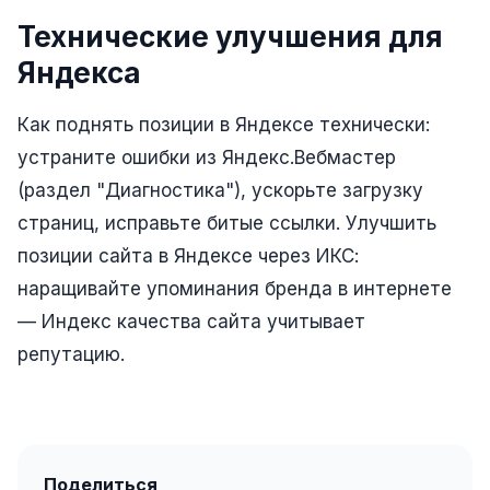
Юзабилити-аудит сайта
Технические улучшения для
SEO-продвижение нового и молодого сайта
Яндекса
Управление репутацией SERM / ORM
Как поднять позиции в Яндексе технически:
Ведение и поддержка сайта
устраните ошибки из Яндекс.Вебмастер
SEO-консультация
(раздел "Диагностика"), ускорьте загрузку
SEO для интернет-магазина
страниц, исправьте битые ссылки. Улучшить
позиции сайта в Яндексе через ИКС:
+ ещё 6 услуг
наращивайте упоминания бренда в интернете
SMM
— Индекс качества сайта учитывает
ВКонтакте
репутацию.
Instagram
Telegram
YouTube
Поделиться