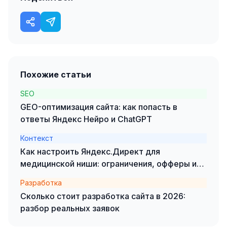
Одноклассники
TikTok
LinkedIn
Похожие статьи
EMAIL-МАРКЕТИНГ
SEO
Почтовые рассылки
GEO-оптимизация сайта: как попасть в
Автоматизация
ответы Яндекс Нейро и ChatGPT
A/B тестирование
Контекст
Как настроить Яндекс.Директ для
Сегментация базы
медицинской ниши: ограничения, офферы и
кейсы
Персонализация
Разработка
КОПИРАЙТИНГ
Сколько стоит разработка сайта в 2026:
разбор реальных заявок
Продающие тексты