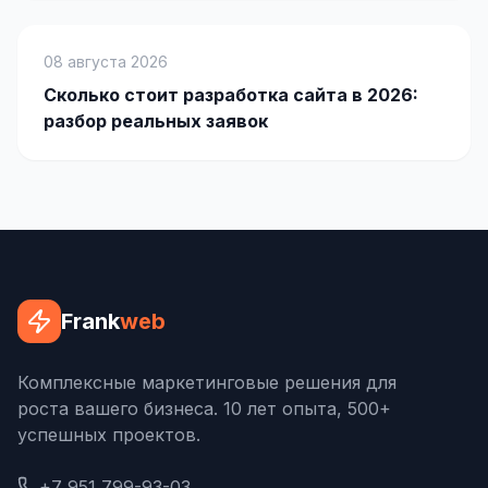
Яндекс.Метрика
08 августа 2026
Настройка систем аналитики
Сколько стоит разработка сайта в 2026:
разбор реальных заявок
Дашборды и отчёты
BI-системы
Сквозная аналитика
GEO-ПРОДВИЖЕНИЕ
GEO-продвижение в нейросетях и ИИ
Frank
web
Комплексные маркетинговые решения для
роста вашего бизнеса. 10 лет опыта, 500+
успешных проектов.
+7 951 799-93-03