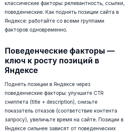
классические факторы: релевантность, ссылки,
Реклама в VK
поведенческие. Как поднять позиции сайта в
Яндексе: работайте со всеми группами
Реклама в Telegram
факторов одновременно.
Реклама в Facebook
Реклама в Instagram
Поведенческие факторы —
Реклама в Одноклассниках
ключ к росту позиций в
ИНТЕРНЕТ-МАГАЗИНЫ
Яндексе
Настройка магазина
Поднять позиции в Яндексе через
Интеграции
поведенческие факторы: улучшите CTR
сниппета (title + description), снизьте
Омниканальность
показатель отказов (соответствие контента
1С интеграция
запросу), увеличьте время на сайте. Позиции в
Платежные системы
Яндексе сильнее зависят от поведенческих