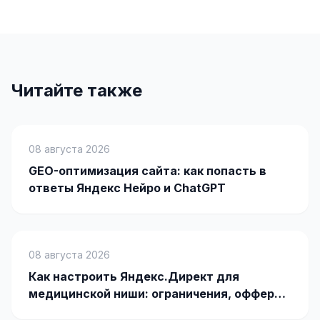
SEO-тексты
Контент для соцсетей
Статьи и блоги
Читайте также
Техническая документация
ВИДЕОПРОДАКШН
08 августа 2026
Рекламные ролики
GEO-оптимизация сайта: как попасть в
Видео для соцсетей
ответы Яндекс Нейро и ChatGPT
Анимация
Корпоративные видео
08 августа 2026
Видео-инфографика
Как настроить Яндекс.Директ для
ВЕБ-АНАЛИТИКА
медицинской ниши: ограничения, офферы
и кейсы
Google Analytics