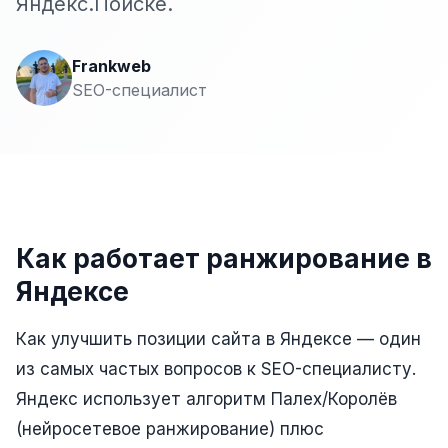
Яндекс.Поиске.
Сайт на Laravel
+ ещё 19 услуг
Frankweb
КОНТЕКСТНАЯ РЕКЛАМА
SEO-специалист
Контекстная реклама
Яндекс.Директ
Google Ads
VK Реклама
Как работает ранжирование в
myTarget
Яндексе
Яндекс.Маркет
Как улучшить позиции сайта в Яндексе — один
Wildberries реклама
из самых частых вопросов к SEO-специалисту.
Яндекс использует алгоритм Палех/Королёв
Ozon реклама
(нейросетевое ранжирование) плюс
ТАРГЕТИРОВАННАЯ РЕКЛАМА