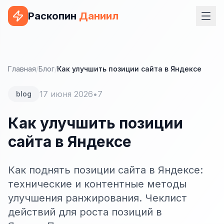
Раскопин
Даниил
Услуги
ВЕБ-РАЗРАБОТКА
Главная
/
Блог
/
Как улучшить позиции сайта в Яндексе
Сайт на 1С-Битрикс
17 июня 2026
•
7
blog
Сайт на WordPress
Как улучшить позиции
Сайт на Tilda
сайта в Яндексе
Сайт на OpenCart
Сайт на Bitrix24
Как поднять позиции сайта в Яндексе:
технические и контентные методы
Сайт на ModX
улучшения ранжирования. Чеклист
Сайт на Joomla
действий для роста позиций в