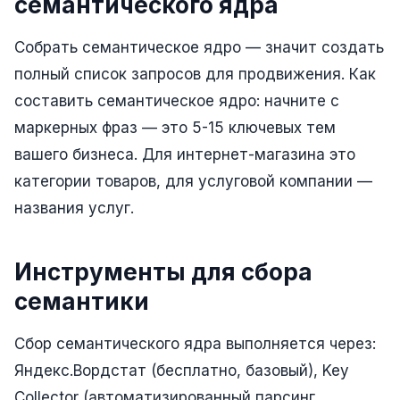
семантического ядра
Реклама в VK
Собрать семантическое ядро — значит создать
Реклама в Telegram
полный список запросов для продвижения. Как
Реклама в Facebook
составить семантическое ядро: начните с
маркерных фраз — это 5-15 ключевых тем
Реклама в Instagram
вашего бизнеса. Для интернет-магазина это
Реклама в Одноклассниках
категории товаров, для услуговой компании —
ИНТЕРНЕТ-МАГАЗИНЫ
названия услуг.
Настройка магазина
Инструменты для сбора
Интеграции
семантики
Омниканальность
Сбор семантического ядра выполняется через:
1С интеграция
Яндекс.Вордстат (бесплатно, базовый), Key
Платежные системы
Collector (автоматизированный парсинг