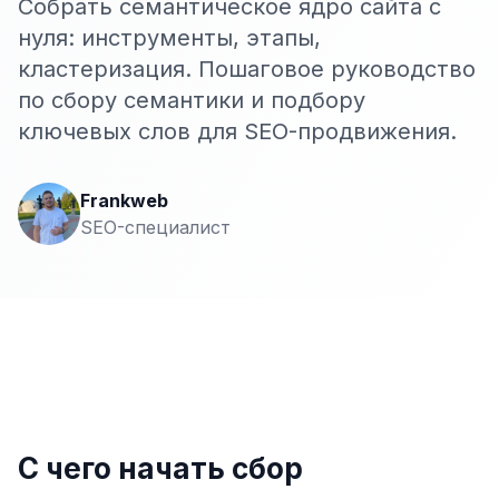
Собрать семантическое ядро сайта с
Сайт на Laravel
нуля: инструменты, этапы,
+ ещё 19 услуг
кластеризация. Пошаговое руководство
КОНТЕКСТНАЯ РЕКЛАМА
по сбору семантики и подбору
ключевых слов для SEO-продвижения.
Контекстная реклама
Яндекс.Директ
Frankweb
Google Ads
SEO-специалист
VK Реклама
myTarget
Яндекс.Маркет
Wildberries реклама
Ozon реклама
С чего начать сбор
ТАРГЕТИРОВАННАЯ РЕКЛАМА