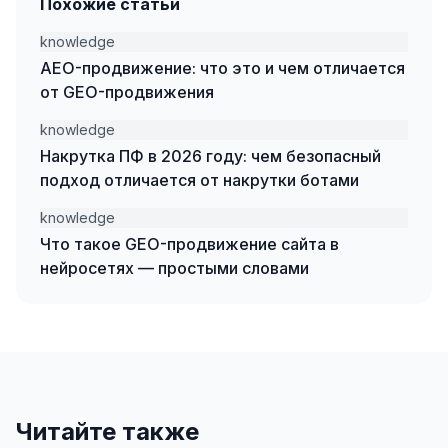
Похожие статьи
SEO-тексты
knowledge
Контент для соцсетей
AEO-продвижение: что это и чем отличается
от GEO-продвижения
Статьи и блоги
knowledge
Техническая документация
Накрутка ПФ в 2026 году: чем безопасный
ВИДЕОПРОДАКШН
подход отличается от накрутки ботами
Рекламные ролики
knowledge
Что такое GEO-продвижение сайта в
Видео для соцсетей
нейросетях — простыми словами
Анимация
Корпоративные видео
Видео-инфографика
ВЕБ-АНАЛИТИКА
Читайте также
Google Analytics