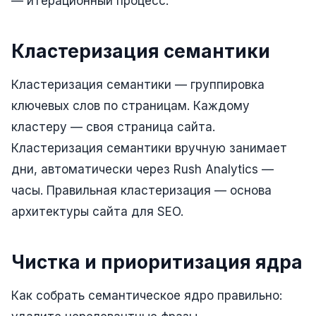
— итерационный процесс.
Юзабилити-аудит сайта
SEO-продвижение нового и молодого сайта
Кластеризация семантики
Управление репутацией SERM / ORM
Кластеризация семантики — группировка
Ведение и поддержка сайта
ключевых слов по страницам. Каждому
SEO-консультация
кластеру — своя страница сайта.
SEO для интернет-магазина
Кластеризация семантики вручную занимает
дни, автоматически через Rush Analytics —
+ ещё 6 услуг
часы. Правильная кластеризация — основа
SMM
архитектуры сайта для SEO.
ВКонтакте
Instagram
Чистка и приоритизация ядра
Telegram
Как собрать семантическое ядро правильно:
YouTube