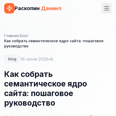
Раскопин
Даниил
Услуги
ВЕБ-РАЗРАБОТКА
Главная
/
Блог
/
Как собрать семантическое ядро сайта: пошаговое
Сайт на 1С-Битрикс
руководство
Сайт на WordPress
16 июня 2026
•
8
blog
Сайт на Tilda
Как собрать
Сайт на OpenCart
семантическое ядро
Сайт на Bitrix24
сайта: пошаговое
Сайт на ModX
руководство
Сайт на Joomla