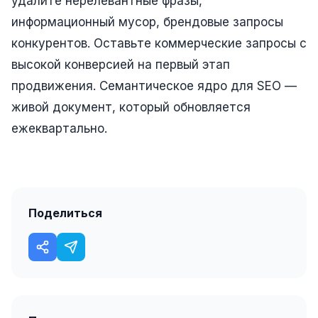
удалите нерелевантные фразы,
информационный мусор, брендовые запросы
Одноклассники
конкурентов. Оставьте коммерческие запросы с
TikTok
высокой конверсией на первый этап
LinkedIn
продвижения. Семантическое ядро для SEO —
EMAIL-МАРКЕТИНГ
живой документ, который обновляется
ежеквартально.
Почтовые рассылки
Автоматизация
A/B тестирование
Поделиться
Сегментация базы
Персонализация
КОПИРАЙТИНГ
Продающие тексты