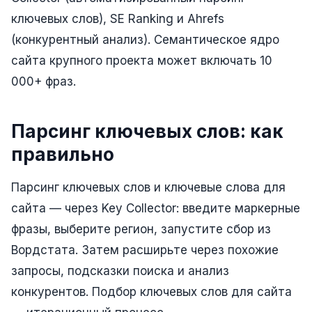
Складской учёт
ключевых слов), SE Ranking и Ahrefs
(конкурентный анализ). Семантическое ядро
АВТОМАТИЗАЦИЯ БИЗНЕСА
сайта крупного проекта может включать 10
CRM-системы
000+ фраз.
Интеграции и API
Чат-боты
Парсинг ключевых слов: как
Автоворонки
правильно
Бизнес-процессы
Парсинг ключевых слов и ключевые слова для
AI Агенты
сайта — через Key Collector: введите маркерные
фразы, выберите регион, запустите сбор из
SEO-ПРОДВИЖЕНИЕ
Вордстата. Затем расширьте через похожие
SEO-продвижение и раскрутка сайта
запросы, подсказки поиска и анализ
Технический SEO-аудит сайта
конкурентов. Подбор ключевых слов для сайта