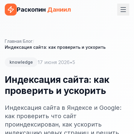
Раскопин
Даниил
Услуги
ВЕБ-РАЗРАБОТКА
Главная
/
Блог
/
Индексация сайта: как проверить и ускорить
Сайт на 1С-Битрикс
17 июня 2026
•
5
knowledge
Сайт на WordPress
Сайт на Tilda
Индексация сайта: как
проверить и ускорить
Сайт на OpenCart
Сайт на Bitrix24
Индексация сайта в Яндексе и Google:
Сайт на ModX
как проверить что сайт
проиндексирован, как ускорить
Сайт на Joomla
индексацию новых страниц и решить