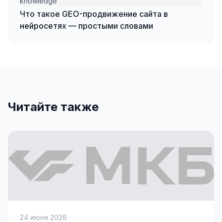
knowledge
SEO-тексты
Что такое GEO-продвижение сайта в
нейросетях — простыми словами
Контент для соцсетей
Статьи и блоги
Техническая документация
ВИДЕОПРОДАКШН
Читайте также
Рекламные ролики
Видео для соцсетей
Анимация
Корпоративные видео
Видео-инфографика
ВЕБ-АНАЛИТИКА
24 июня 2026
Google Analytics