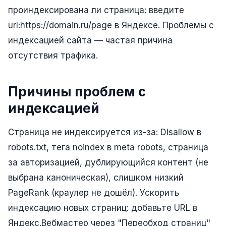
Складской учёт
проиндексирована ли страница: введите
url:https://domain.ru/page в Яндексе. Проблемы с
АВТОМАТИЗАЦИЯ БИЗНЕСА
индексацией сайта — частая причина
CRM-системы
отсутствия трафика.
Интеграции и API
Чат-боты
Причины проблем с
индексацией
Автоворонки
Бизнес-процессы
Страница не индексируется из-за: Disallow в
robots.txt, тега noindex в meta robots, страница
AI Агенты
за авторизацией, дублирующийся контент (не
SEO-ПРОДВИЖЕНИЕ
выбрана каноническая), слишком низкий
SEO-продвижение и раскрутка сайта
PageRank (краулер не дошёл). Ускорить
Технический SEO-аудит сайта
индексацию новых страниц: добавьте URL в
Яндекс.Вебмастер через "Переобход страниц"