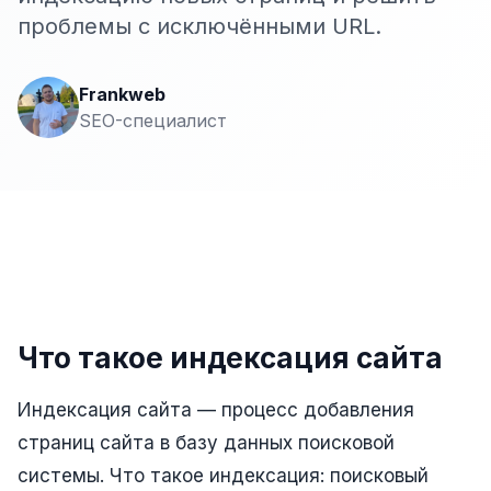
Сайт на Laravel
проблемы с исключёнными URL.
+ ещё 19 услуг
КОНТЕКСТНАЯ РЕКЛАМА
Frankweb
SEO-специалист
Контекстная реклама
Яндекс.Директ
Google Ads
VK Реклама
myTarget
Что такое индексация сайта
Яндекс.Маркет
Wildberries реклама
Индексация сайта — процесс добавления
Ozon реклама
страниц сайта в базу данных поисковой
системы. Что такое индексация: поисковый
ТАРГЕТИРОВАННАЯ РЕКЛАМА