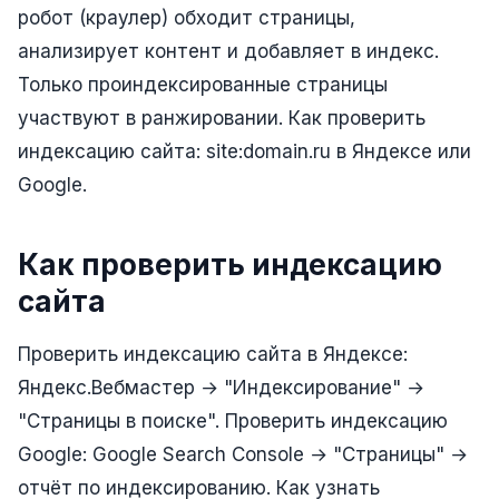
робот (краулер) обходит страницы,
Реклама в VK
анализирует контент и добавляет в индекс.
Реклама в Telegram
Только проиндексированные страницы
участвуют в ранжировании. Как проверить
Реклама в Facebook
индексацию сайта: site:domain.ru в Яндексе или
Реклама в Instagram
Google.
Реклама в Одноклассниках
ИНТЕРНЕТ-МАГАЗИНЫ
Как проверить индексацию
сайта
Настройка магазина
Интеграции
Проверить индексацию сайта в Яндексе:
Омниканальность
Яндекс.Вебмастер → "Индексирование" →
"Страницы в поиске". Проверить индексацию
1С интеграция
Google: Google Search Console → "Страницы" →
Платежные системы
отчёт по индексированию. Как узнать