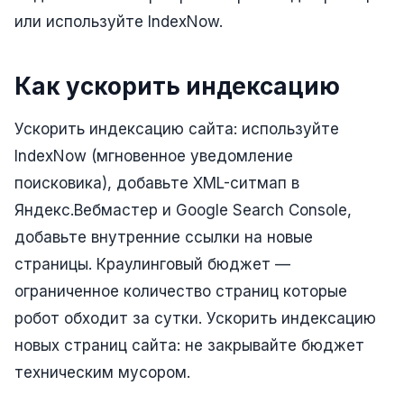
Юзабилити-аудит сайта
или используйте IndexNow.
SEO-продвижение нового и молодого сайта
Управление репутацией SERM / ORM
Как ускорить индексацию
Ведение и поддержка сайта
Ускорить индексацию сайта: используйте
SEO-консультация
IndexNow (мгновенное уведомление
поисковика), добавьте XML-ситмап в
SEO для интернет-магазина
Яндекс.Вебмастер и Google Search Console,
+ ещё 6 услуг
добавьте внутренние ссылки на новые
SMM
страницы. Краулинговый бюджет —
ВКонтакте
ограниченное количество страниц которые
робот обходит за сутки. Ускорить индексацию
Instagram
новых страниц сайта: не закрывайте бюджет
Telegram
техническим мусором.
YouTube