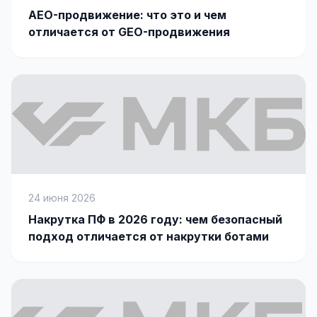
AEO-продвижение: что это и чем
Яндекс.Метрика
отличается от GEO-продвижения
Настройка систем аналитики
Дашборды и отчёты
BI-системы
Сквозная аналитика
GEO-ПРОДВИЖЕНИЕ
GEO-продвижение в нейросетях и ИИ
24 июня 2026
Накрутка ПФ в 2026 году: чем безопасный
подход отличается от накрутки ботами