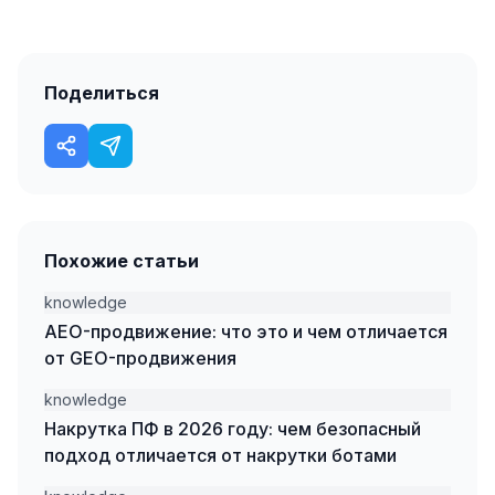
Одноклассники
TikTok
Поделиться
LinkedIn
EMAIL-МАРКЕТИНГ
Почтовые рассылки
Автоматизация
Похожие статьи
A/B тестирование
knowledge
AEO-продвижение: что это и чем отличается
Сегментация базы
от GEO-продвижения
Персонализация
knowledge
КОПИРАЙТИНГ
Накрутка ПФ в 2026 году: чем безопасный
подход отличается от накрутки ботами
Продающие тексты