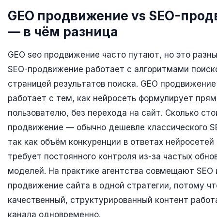
GEO продвижение vs SEO-про
Одноклассники
— в чём разница
TikTok
LinkedIn
GEO seo продвижение часто путают, но это разны
SEO-продвижение работает с алгоритмами поиск
EMAIL-МАРКЕТИНГ
страницей результатов поиска. GEO продвижение
Почтовые рассылки
работает с тем, как нейросеть формулирует прям
Автоматизация
пользователю, без перехода на сайт. Сколько ст
продвижение — обычно дешевле классического SE
A/B тестирование
так как объём конкуренции в ответах нейросетей 
Сегментация базы
требует постоянного контроля из-за частых обно
Персонализация
моделей. На практике агентства совмещают SEO 
продвижение сайта в одной стратегии, потому чт
КОПИРАЙТИНГ
качественный, структурированный контент работ
Продающие тексты
канала одновременно.