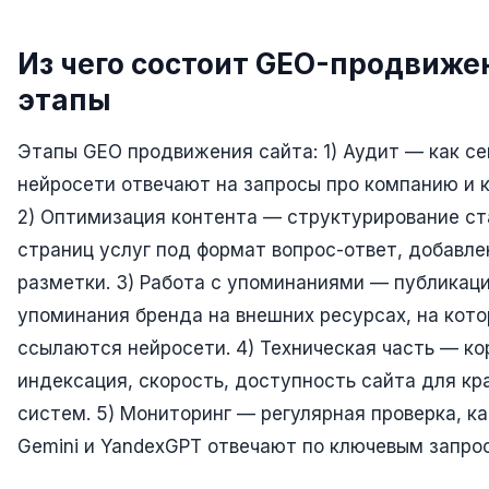
Юзабилити-аудит сайта
SEO-продвижение нового и молодого сайта
Из чего состоит GEO-продвиже
Управление репутацией SERM / ORM
этапы
Ведение и поддержка сайта
Этапы GEO продвижения сайта: 1) Аудит — как се
SEO-консультация
нейросети отвечают на запросы про компанию и к
2) Оптимизация контента — структурирование ст
SEO для интернет-магазина
страниц услуг под формат вопрос-ответ, добавле
+ ещё 6 услуг
разметки. 3) Работа с упоминаниями — публикаци
SMM
упоминания бренда на внешних ресурсах, на кот
ВКонтакте
ссылаются нейросети. 4) Техническая часть — ко
индексация, скорость, доступность сайта для кр
Instagram
систем. 5) Мониторинг — регулярная проверка, ка
Telegram
Gemini и YandexGPT отвечают по ключевым запро
YouTube