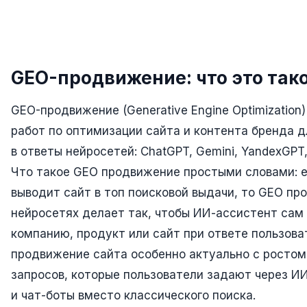
Реклама в VK
Реклама в Telegram
GEO-продвижение: что это так
Реклама в Facebook
Реклама в Instagram
GEO-продвижение (Generative Engine Optimization
Реклама в Одноклассниках
работ по оптимизации сайта и контента бренда 
в ответы нейросетей: ChatGPT, Gemini, YandexGPT, 
ИНТЕРНЕТ-МАГАЗИНЫ
Что такое GEO продвижение простыми словами: 
Настройка магазина
выводит сайт в топ поисковой выдачи, то GEO пр
Интеграции
нейросетях делает так, чтобы ИИ-ассистент сам
компанию, продукт или сайт при ответе пользов
Омниканальность
продвижение сайта особенно актуально с ростом
1С интеграция
запросов, которые пользователи задают через 
Платежные системы
и чат-боты вместо классического поиска.