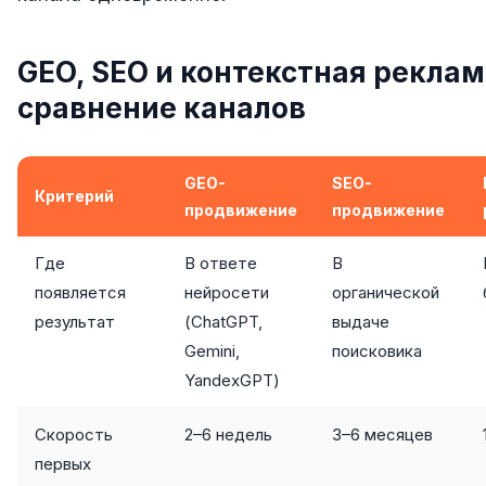
SEO-тексты
Контент для соцсетей
GEO, SEO и контекстная рекла
сравнение каналов
Статьи и блоги
Техническая документация
GEO-
SEO-
ВИДЕОПРОДАКШН
Критерий
продвижение
продвижение
Рекламные ролики
Где
В ответе
В
Видео для соцсетей
появляется
нейросети
органической
Анимация
результат
(ChatGPT,
выдаче
Gemini,
поисковика
Корпоративные видео
YandexGPT)
Видео-инфографика
Скорость
2–6 недель
3–6 месяцев
ВЕБ-АНАЛИТИКА
первых
Google Analytics