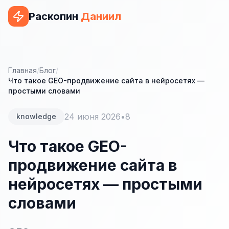
Раскопин
Даниил
Услуги
ВЕБ-РАЗРАБОТКА
Главная
/
Блог
/
Что такое GEO-продвижение сайта в нейросетях —
Сайт на 1С-Битрикс
простыми словами
Сайт на WordPress
24 июня 2026
•
8
knowledge
Сайт на Tilda
Что такое GEO-
Сайт на OpenCart
продвижение сайта в
Сайт на Bitrix24
нейросетях — простыми
Сайт на ModX
словами
Сайт на Joomla