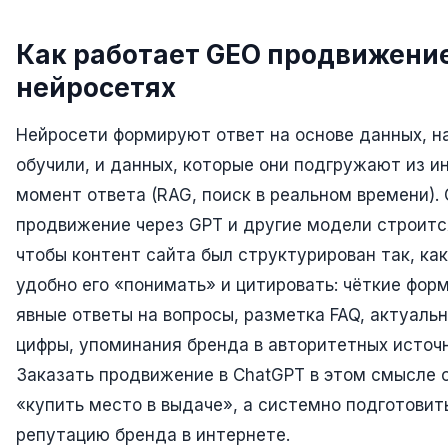
Складской учёт
Как работает GEO продвижение
АВТОМАТИЗАЦИЯ БИЗНЕСА
нейросетях
CRM-системы
Интеграции и API
Нейросети формируют ответ на основе данных, на
обучили, и данных, которые они подгружают из и
Чат-боты
момент ответа (RAG, поиск в реальном времени).
Автоворонки
продвижение через GPT и другие модели строитс
Бизнес-процессы
чтобы контент сайта был структурирован так, ка
удобно его «понимать» и цитировать: чёткие фор
AI Агенты
явные ответы на вопросы, разметка FAQ, актуаль
SEO-ПРОДВИЖЕНИЕ
цифры, упоминания бренда в авторитетных источн
SEO-продвижение и раскрутка сайта
Заказать продвижение в ChatGPT в этом смысле 
«купить место в выдаче», а системно подготовит
Технический SEO-аудит сайта
репутацию бренда в интернете.