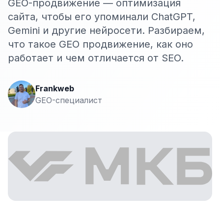
GEO-продвижение — оптимизация
Сайт на Laravel
сайта, чтобы его упоминали ChatGPT,
+ ещё 19 услуг
Gemini и другие нейросети. Разбираем,
КОНТЕКСТНАЯ РЕКЛАМА
что такое GEO продвижение, как оно
работает и чем отличается от SEO.
Контекстная реклама
Яндекс.Директ
Frankweb
Google Ads
GEO-специалист
VK Реклама
myTarget
Яндекс.Маркет
Wildberries реклама
Ozon реклама
ТАРГЕТИРОВАННАЯ РЕКЛАМА