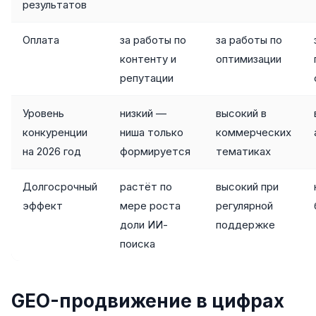
результатов
Яндекс.Метрика
Оплата
за работы по
за работы по
Настройка систем аналитики
контенту и
оптимизации
репутации
Дашборды и отчёты
BI-системы
Уровень
низкий —
высокий в
конкуренции
ниша только
коммерческих
Сквозная аналитика
на 2026 год
формируется
тематиках
GEO-ПРОДВИЖЕНИЕ
Долгосрочный
растёт по
высокий при
GEO-продвижение в нейросетях и ИИ
эффект
мере роста
регулярной
доли ИИ-
поддержке
поиска
GEO-продвижение в цифрах