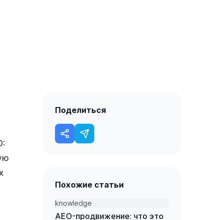
Поделиться
O:
ую
х
Похожие статьи
knowledge
AEO-продвижение: что это