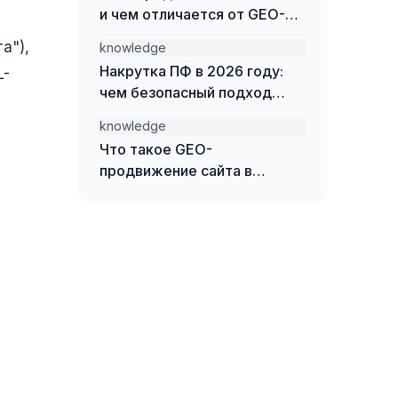
и чем отличается от GEO-
продвижения
а"),
knowledge
Накрутка ПФ в 2026 году:
L-
чем безопасный подход
отличается от накрутки
knowledge
ботами
Что такое GEO-
продвижение сайта в
нейросетях — простыми
словами