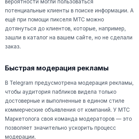
вероятности могли пользоваться
Складской учёт
потенциальные клиенты в поиске информации. А
АВТОМАТИЗАЦИЯ БИЗНЕСА
ещё при помощи пикселя МТС можно
дотянуться до клиентов, которые, например,
CRM-системы
зашли в каталог на вашем сайте, но не сделали
Интеграции и API
заказ.
Чат-боты
Автоворонки
Быстрая модерация рекламы
Бизнес-процессы
В Telegram предусмотрена модерация рекламы,
AI Агенты
чтобы аудитория пабликов видела только
достоверные и выполненные в едином стиле
SEO-ПРОДВИЖЕНИЕ
коммерческие объявления от компаний. У МТС
SEO-продвижение и раскрутка сайта
Маркетолога своя команда модераторов — это
Технический SEO-аудит сайта
позволяет значительно ускорить процесс
модерации.