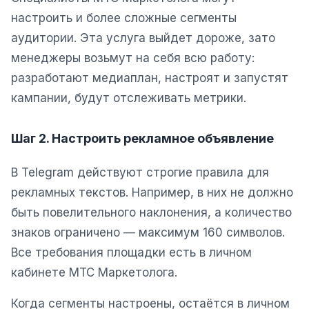
настроить и более сложные сегменты
Яндекс.Метрика
аудитории. Эта услуга выйдет дороже, зато
Настройка систем аналитики
менеджеры возьмут на себя всю работу:
разработают медиаплан, настроят и запустят
Дашборды и отчёты
кампании, будут отслеживать метрики.
BI-системы
Сквозная аналитика
Шаг 2. Настроить рекламное объявление
GEO-ПРОДВИЖЕНИЕ
В Telegram действуют строгие правила для
GEO-продвижение в нейросетях и ИИ
рекламных текстов. Например, в них не должно
быть повелительного наклонения, а количество
знаков ограничено — максимум 160 символов.
Все требования площадки есть в личном
кабинете МТС Маркетолога.
Когда сегменты настроены, остаётся в личном