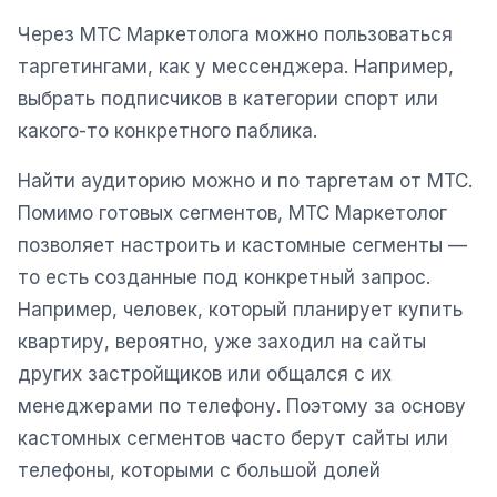
Через МТС Маркетолога можно пользоваться
Реклама в VK
таргетингами, как у мессенджера. Например,
Реклама в Telegram
выбрать подписчиков в категории спорт или
Реклама в Facebook
какого-то конкретного паблика.
Реклама в Instagram
Найти аудиторию можно и по таргетам от МТС.
Реклама в Одноклассниках
Помимо готовых сегментов, МТС Маркетолог
позволяет настроить и кастомные сегменты —
ИНТЕРНЕТ-МАГАЗИНЫ
то есть созданные под конкретный запрос.
Настройка магазина
Например, человек, который планирует купить
Интеграции
квартиру, вероятно, уже заходил на сайты
других застройщиков или общался с их
Омниканальность
менеджерами по телефону. Поэтому за основу
1С интеграция
кастомных сегментов часто берут сайты или
телефоны, которыми с большой долей
Платежные системы