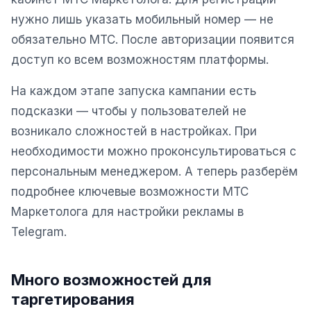
Сайт на Laravel
нужно лишь указать мобильный номер — не
+ ещё 19 услуг
обязательно МТС. После авторизации появится
доступ ко всем возможностям платформы.
КОНТЕКСТНАЯ РЕКЛАМА
Контекстная реклама
На каждом этапе запуска кампании есть
подсказки — чтобы у пользователей не
Яндекс.Директ
возникало сложностей в настройках. При
Google Ads
необходимости можно проконсультироваться с
VK Реклама
персональным менеджером. А теперь разберём
подробнее ключевые возможности МТС
myTarget
Маркетолога для настройки рекламы в
Яндекс.Маркет
Telegram.
Wildberries реклама
Много возможностей для
Ozon реклама
таргетирования
ТАРГЕТИРОВАННАЯ РЕКЛАМА