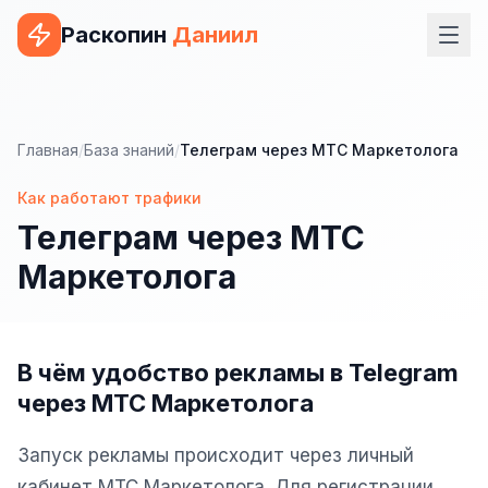
Раскопин
Даниил
Услуги
ВЕБ-РАЗРАБОТКА
Главная
/
База знаний
/
Телеграм через МТС Маркетолога
Сайт на 1С-Битрикс
Как работают трафики
Телеграм через МТС
Сайт на WordPress
Маркетолога
Сайт на Tilda
Сайт на OpenCart
Сайт на Bitrix24
В чём удобство рекламы в Telegram
через МТС Маркетолога
Сайт на ModX
Сайт на Joomla
Запуск рекламы происходит через личный
кабинет МТС Маркетолога. Для регистрации