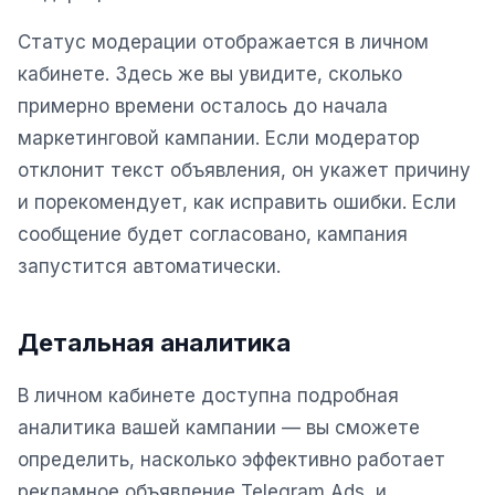
Юзабилити-аудит сайта
Статус модерации отображается в личном
SEO-продвижение нового и молодого сайта
кабинете. Здесь же вы увидите, сколько
Управление репутацией SERM / ORM
примерно времени осталось до начала
Ведение и поддержка сайта
маркетинговой кампании. Если модератор
отклонит текст объявления, он укажет причину
SEO-консультация
и порекомендует, как исправить ошибки. Если
SEO для интернет-магазина
сообщение будет согласовано, кампания
запустится автоматически.
+ ещё 6 услуг
SMM
Детальная аналитика
ВКонтакте
В личном кабинете доступна подробная
Instagram
аналитика вашей кампании — вы сможете
Telegram
определить, насколько эффективно работает
YouTube
рекламное объявление Telegram Ads, и