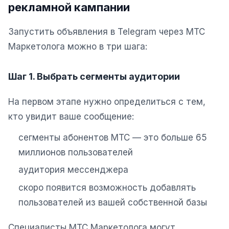
рекламной кампании
SEO-тексты
Контент для соцсетей
Запустить объявления в Telegram через МТС
Маркетолога можно в три шага:
Статьи и блоги
Техническая документация
Шаг 1. Выбрать сегменты аудитории
ВИДЕОПРОДАКШН
На первом этапе нужно определиться с тем,
Рекламные ролики
кто увидит ваше сообщение:
Видео для соцсетей
сегменты абонентов МТС — это больше 65
Анимация
миллионов пользователей
Корпоративные видео
аудитория мессенджера
скоро появится возможность добавлять
Видео-инфографика
пользователей из вашей собственной базы
ВЕБ-АНАЛИТИКА
Специалисты МТС Маркетолога могут
Google Analytics