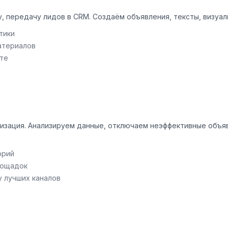
, передачу лидов в CRM. Создаём объявления, тексты, визуал
тики
атериалов
те
изация. Анализируем данные, отключаем неэффективные объяв
орий
лощадок
 лучших каналов