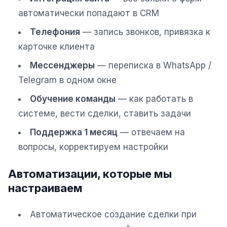
Складской учёт
автоматически попадают в CRM
АВТОМАТИЗАЦИЯ БИЗНЕСА
Телефония
— запись звонков, привязка к
карточке клиента
CRM-системы
Мессенджеры
— переписка в WhatsApp /
Интеграции и API
Telegram в одном окне
Чат-боты
Обучение команды
— как работать в
Автоворонки
системе, вести сделки, ставить задачи
Бизнес-процессы
Поддержка 1 месяц
— отвечаем на
вопросы, корректируем настройки
AI Агенты
SEO-ПРОДВИЖЕНИЕ
Автоматизации, которые мы
настраиваем
SEO-продвижение и раскрутка сайта
Технический SEO-аудит сайта
Автоматическое создание сделки при