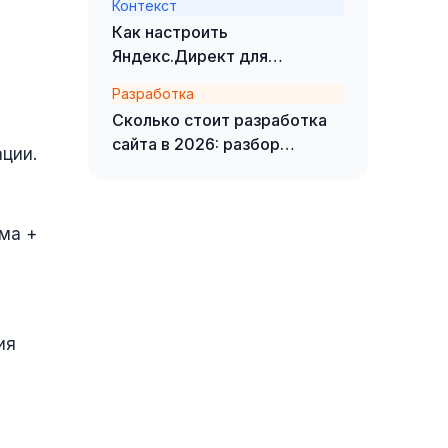
Контекст
Как настроить
Яндекс.Директ для
медицинской ниши:
Разработка
ограничения, офферы и
Сколько стоит разработка
кейсы
сайта в 2026: разбор
ции.
реальных заявок
ма +
ия