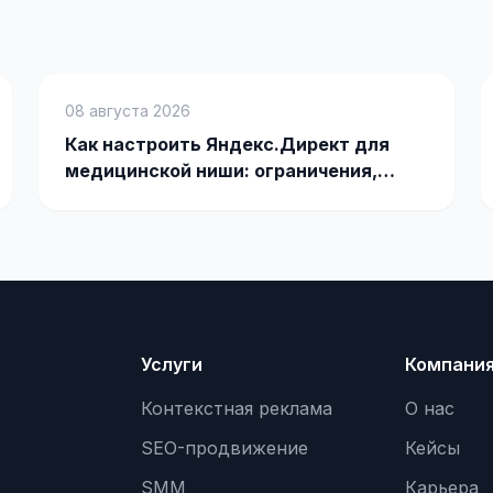
08 августа 2026
Как настроить Яндекс.Директ для
медицинской ниши: ограничения,
офферы и кейсы
Услуги
Компани
Контекстная реклама
О нас
SEO-продвижение
Кейсы
SMM
Карьера